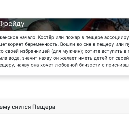
 Фрейду
нское начало. Костёр или пожар в пещере ассоциируе
цетворяет беременность. Вошли во сне в пещеру или 
о своей избранницей (для мужчин); хотите вступить в 
ыла вода, значит наяву он желает иметь детей от свое
ещеру, наяву она хочет любовной близости с приснив
чему снится Пещера