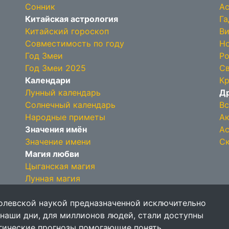
Сонник
Ас
Китайская астрология
Га
Китайский гороскоп
Ви
Совместимость по году
Но
Год Змеи
Ро
Год Змеи 2025
Св
Календари
Кр
Лунный календарь
Др
Солнечный календарь
Вс
Народные приметы
Ак
Значения имён
Ас
Значение имени
Ск
Магия любви
Цыганская магия
Лунная магия
олевской наукой предназначенной исключительно
 наши дни, для миллионов людей, стали доступны
огические прогнозы помогающие понять