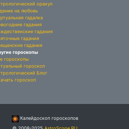
трологический оракул
дание на любовь
ртуальная гадалка
вогодние гадания
ждественские гадания
яточные гадания
ещенские гадания
угие гороскопы
е гороскопы
туальный гороскоп
трологический Блог
ачать гороскоп
Калейдоскоп гороскопов
© 2008-2025
AstroScope.RU