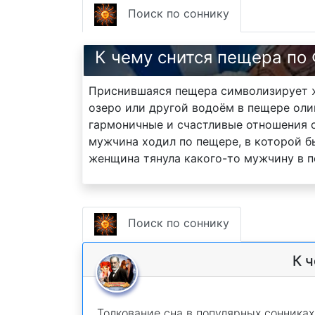
Поиск по соннику
К чему снится пещера по
Приснившаяся пещера символизирует же
озеро или другой водоём в пещере оли
гармоничные и счастливые отношения с
мужчина ходил по пещере, в которой б
женщина тянула какого-то мужчину в п
Поиск по соннику
К 
Толкование сна в популярных сонниках