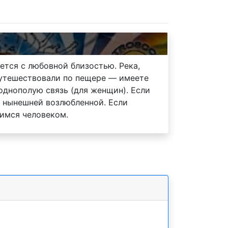
тся с любовной близостью. Река,
путешествовали по пещере — имеете
однополую связь (для женщин). Если
й нынешней возлюбленной. Если
шимся человеком.