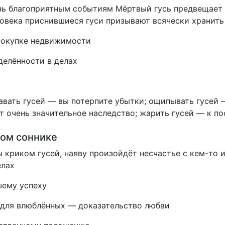
ень благоприятным событиям Мёртвый гусь предвещает 
овека приснившиеся гуси призывают всячески хранить
 покупке недвижимости
делённости в делах
давать гусей — вы потерпите убытки; ощипывать гусе
т очень значительное наследство; жарить гусей — к п
ном соннике
криком гусей, наяву произойдёт несчастье с кем-то и
елах
шему успеху
 для влюблённых — доказательство любви