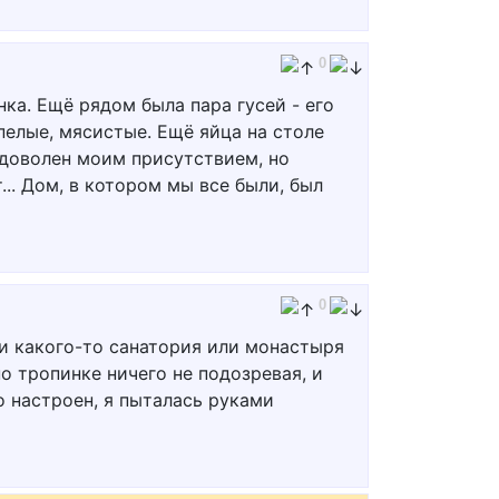
0
нка. Ещё рядом была пара гусей - его
пелые, мясистые. Ещё яйца на столе
о доволен моим присутствием, но
.. Дом, в котором мы все были, был
0
ии какого-то санатория или монастыря
по тропинке ничего не подозревая, и
о настроен, я пыталась руками