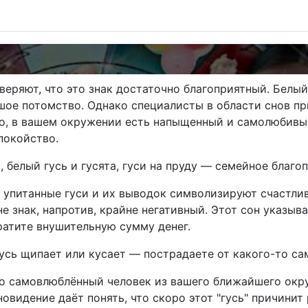
уверяют, что это знак достаточно благоприятный. Белый
шое потомство. Однако специалисты в области снов п
тно, в вашем окружении есть напыщенный и самолюбивы
покойство.
 белый гусь и гусята, гуси на пруду — семейное благоп
 упитанные гуси и их выводок символизируют счастли
е знак, напротив, крайне негативный. Этот сон указыва
атите внушительную сумму денег.
 гусь щипает или кусает — пострадаете от какого-то с
о самовлюблённый человек из вашего ближайшего окру
овидение даёт понять, что скоро этот "гусь" причинит