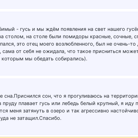
бимый - гусь и мы ждём появления на свет нашего гусё
за столом, на столе были помидоры красные, сочные, с
епался, это отец моего возлюбленного, был не очень-т
 сама от себя не ожидала, что такое присниться может.
а которым мы обедать собирались).
е сна.Приснился сон, что я прогуливаюсь на территор
в пруду плавает гусь или лебедь белый крупный, я иду 
тся меня затянуть в озеро и так агрессивно настойчив
туда не затащил.Спасибо.