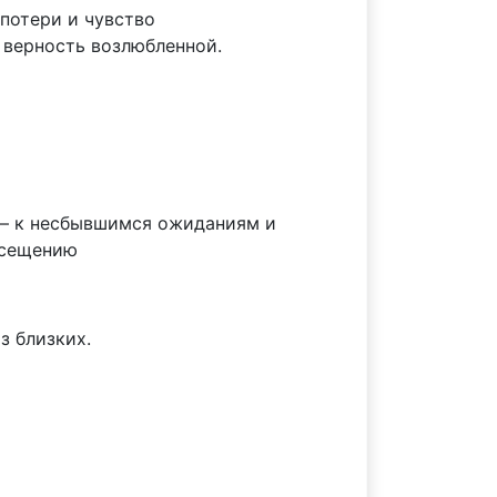
потери и чувство
 верность возлюбленной.
й — к несбывшимся ожиданиям и
осещению
з близких.