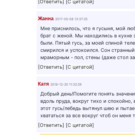
[
Ответить
]
[
С цитатой
]
Жанна
2017-05-08 13:37:25
Мне приснилось, что я гусыня, мой лю
брат с женой. Мы находились в кухне 
были. Пятый гусь, за моей спиной тел
смирился и успокоился. Сон странный,
мраморным - пол, стены (даже стол з
[
Ответить
]
[
С цитатой
]
Катя
2016-12-20 11:32:29
Добрый день!Помогите понять значени
вдоль пруда, вокруг тихо и спокойно, 
этот гусь/лебедь вытянул шею и пытае
хвататься за все вокруг чтоб он меня 
[
Ответить
]
[
С цитатой
]