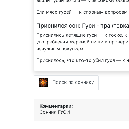
Звали гусей во сне — к высокому общ
Ели мясо гусей — к спорным вопросам 
Приснился сон: Гуси - трактовк
Приснились летящие гуси — к тоске, к
употребления жареной пищи и проверит
ненужным покупкам.
Приснилось, что кто-то убил гуся — к н
Поиск по соннику
Комментарии:
Сонник ГУСИ