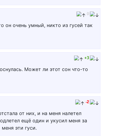
0
то он очень умный, никто из гусей так
+3
роснулась. Может ли этот сон что-то
-2
стала от них, и на меня налетел
подлетел ещё один и укусил меня за
 меня эти гуси.