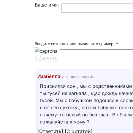
Ваше имя:
Введите символы или вычислите пример:
*
Обновить
Изабелла
2023-05-06 10:27:46
Приснился сон , мы с родственниками 
ты гусей не загнала , щас дождь начне
гусей. Мы с бабушкой подошли к сараю
я от него ухожу , потом бабушка поско
почему-то белый но без глаз . В общем
пожалуйста к чему ?
[
Ответить
]
[
С цитатой
]