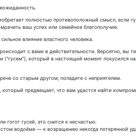
неожиданность.
риобретает полностью противоположный смысл, если гус
мрачить ваш успех или семейное благополучие.
— сильное влияние властного человека.
роисходит с вами в действительности. Вероятно, вы т
 ("гусем"), который в настоящий момент покусился н
стрече со старым другом; поладите с неприятелем.
, который предвещает, что вам удастся найти компром
и гогот гусей, это снится к несчастью.
истом водоёме — к возращению некогда потерянной уд