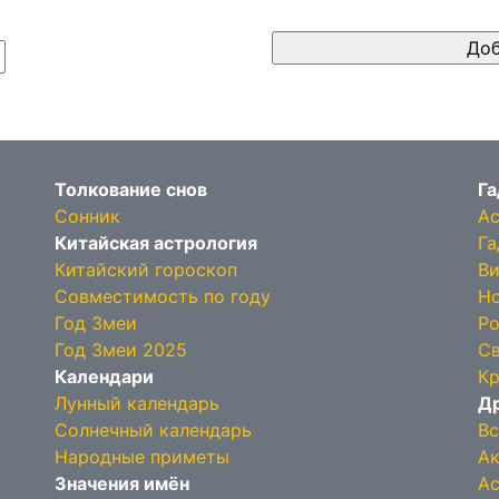
Толкование снов
Га
Сонник
Ас
Китайская астрология
Га
Китайский гороскоп
Ви
Совместимость по году
Но
Год Змеи
Ро
Год Змеи 2025
Св
Календари
Кр
Лунный календарь
Др
Солнечный календарь
Вс
Народные приметы
Ак
Значения имён
Ас