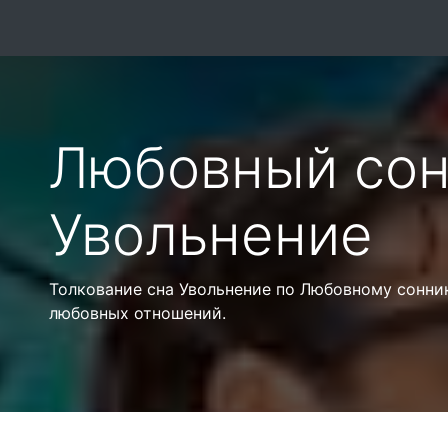
Любовный сон
Увольнение
Толкование сна Увольнение по Любовному соннику
любовных отношений.