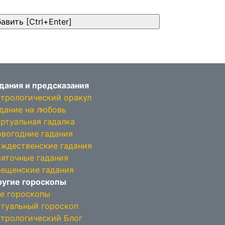
дания и предсказания
трологический оракул
дание на любовь
ртуальная гадалка
вогодние гадания
ждественские гадания
яточные гадания
ещенские гадания
угие гороскопы
е гороскопы
туальный гороскоп
трологический Блог