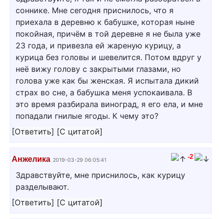
соннике. Мне сегодня приснилось, что я
приехала в деревню к бабушке, которая ныне
покойная, причём в той деревне я не была уже
23 года, и привезла ей жареную курицу, а
курица без головы и шевелится. Потом вдруг у
неё вижу голову с закрытыми глазами, но
голова уже как бы женская. Я испытала дикий
страх во сне, а бабушка меня успокаивала. В
это время разбирала виноград, я его ела, и мне
попадали гнилые ягоды. К чему это?
[
Ответить
]
[
С цитатой
]
-2
Анжелика
2019-03-29 06:05:41
Здравствуйте, мне приснилось, как курицу
разделывают.
[
Ответить
]
[
С цитатой
]