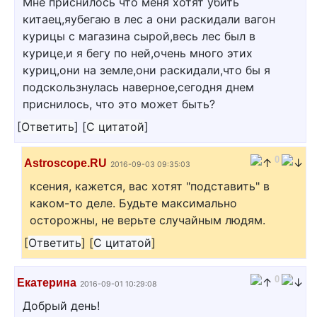
Мне приснилось что меня хотят убить
китаец,яубегаю в лес а они раскидали вагон
курицы с магазина сырой,весь лес был в
курице,и я бегу по ней,очень много этих
куриц,они на земле,они раскидали,что бы я
подскользнулась наверное,сегодня днем
приснилось, что это может быть?
[
Ответить
]
[
С цитатой
]
0
Astroscope.RU
2016-09-03 09:35:03
ксения, кажется, вас хотят "подставить" в
каком-то деле. Будьте максимально
осторожны, не верьте случайным людям.
[
Ответить
]
[
С цитатой
]
0
Екатерина
2016-09-01 10:29:08
Добрый день!