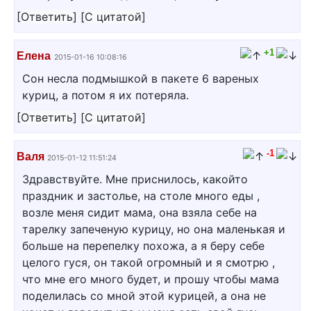
[
Ответить
]
[
С цитатой
]
+1
Елена
2015-01-16 10:08:16
Сон несла подмышкой в пакете 6 вареных
куриц, а потом я их потеряла.
[
Ответить
]
[
С цитатой
]
-1
Валя
2015-01-12 11:51:24
Здравствуйте. Мне приснилось, какойто
праздник и застолье, на столе много еды ,
возле меня сидит мама, она взяла себе на
тарелку запеченую курицу, но она маленькая и
больше на перепелку похожа, а я беру себе
целого гуся, он такой огромный и я смотрю ,
что мне его много будет, и прошу чтобы мама
поделилась со мной этой курицей, а она не