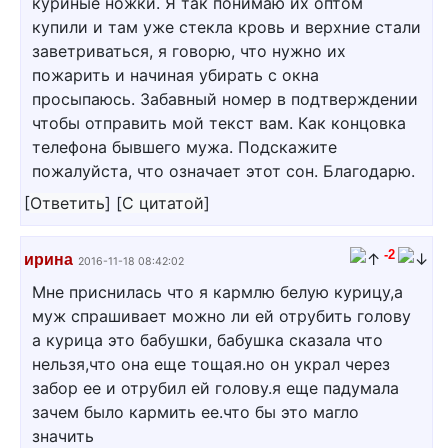
куриные ножки. Я так понимаю их оптом
купили и там уже стекла кровь и верхние стали
заветриваться, я говорю, что нужно их
пожарить и начиная убирать с окна
просыпаюсь. Забавный номер в подтверждении
чтобы отправить мой текст вам. Как концовка
телефона бывшего мужа. Подскажите
пожалуйста, что означает этот сон. Благодарю.
[
Ответить
]
[
С цитатой
]
-2
ирина
2016-11-18 08:42:02
Мне приснилась что я кармлю белую курицу,а
муж спрашивает можно ли ей отрубить голову
а курица это бабушки, бабушка сказала что
нельзя,что она еще тощая.но он украл через
забор ее и отрубил ей голову.я еще падумала
зачем было кармить ее.что бы это магло
значить