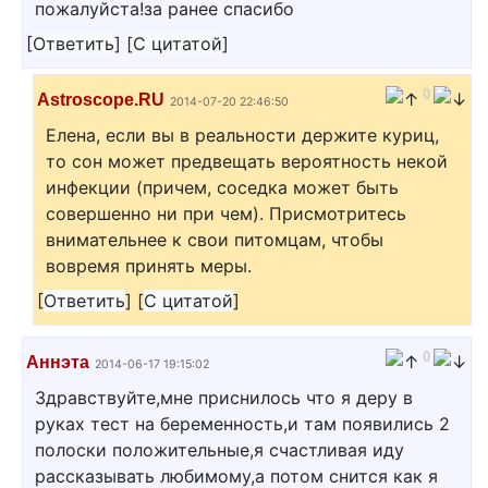
пожалуйста!за ранее спасибо
[
Ответить
]
[
С цитатой
]
0
Astroscope.RU
2014-07-20 22:46:50
Елена, если вы в реальности держите куриц,
то сон может предвещать вероятность некой
инфекции (причем, соседка может быть
совершенно ни при чем). Присмотритесь
внимательнее к свои питомцам, чтобы
вовремя принять меры.
[
Ответить
]
[
С цитатой
]
0
Аннэта
2014-06-17 19:15:02
Здравствуйте,мне приснилось что я деру в
руках тест на беременность,и там появились 2
полоски положительные,я счастливая иду
рассказывать любимому,а потом снится как я