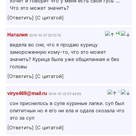
хочет и говорит что у меня есть свой гусь ....
Что это может значить?
[
Ответить
]
[
С цитатой
]
+6
Наталия
2014-10-27 20:10:15
видела во сне, что я продаю курицу
замороженную кому-то, что это может
значить? Курица была уже общипанная и без
головы
[
Ответить
]
[
С цитатой
]
0
virys469@mail.ru
2014-10-22 07:42:05
сон приснилось в супе куриные лапки. суп был
опититныи но я его ни ела и одала скозала что
это за суп
[
Ответить
]
[
С цитатой
]