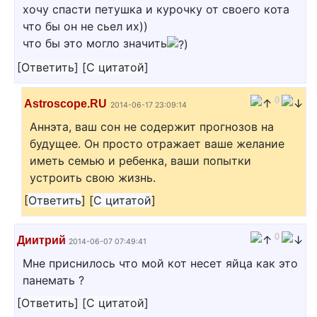
хочу спасти петушка и курочку от своего кота
что бы он не сьел их))
что бы это могло значить
[
Ответить
]
[
С цитатой
]
0
Astroscope.RU
2014-06-17 23:09:14
Аннэта, ваш сон не содержит прогнозов на
будущее. Он просто отражает ваше желание
иметь семью и ребенка, ваши попытки
устроить свою жизнь.
[
Ответить
]
[
С цитатой
]
0
Диитрий
2014-06-07 07:49:41
Мне приснилось что мой кот несет яйца как это
панемать ?
[
Ответить
]
[
С цитатой
]