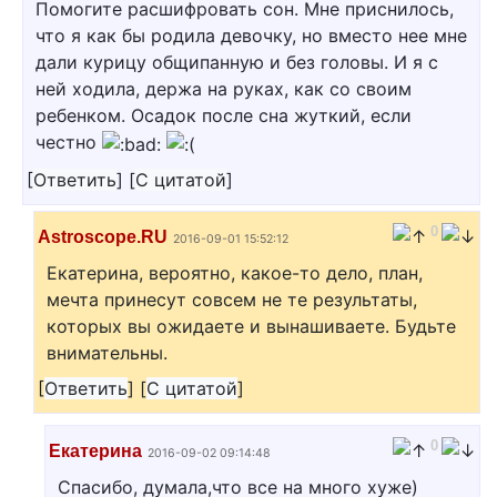
Помогите расшифровать сон. Мне приснилось,
что я как бы родила девочку, но вместо нее мне
дали курицу общипанную и без головы. И я с
ней ходила, держа на руках, как со своим
ребенком. Осадок после сна жуткий, если
честно
[
Ответить
]
[
С цитатой
]
0
Astroscope.RU
2016-09-01 15:52:12
Екатерина, вероятно, какое-то дело, план,
мечта принесут совсем не те результаты,
которых вы ожидаете и вынашиваете. Будьте
внимательны.
[
Ответить
]
[
С цитатой
]
0
Екатерина
2016-09-02 09:14:48
Спасибо, думала,что все на много хуже)