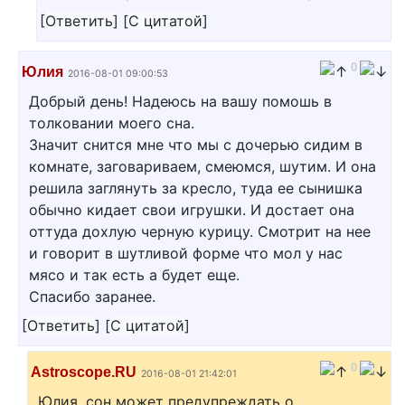
[
Ответить
]
[
С цитатой
]
0
Юлия
2016-08-01 09:00:53
Добрый день! Надеюсь на вашу помошь в
толковании моего сна.
Значит снится мне что мы с дочерью сидим в
комнате, заговариваем, смеюмся, шутим. И она
решила заглянуть за кресло, туда ее сынишка
обычно кидает свои игрушки. И достает она
оттуда дохлую черную курицу. Смотрит на нее
и говорит в шутливой форме что мол у нас
мясо и так есть а будет еще.
Спасибо заранее.
[
Ответить
]
[
С цитатой
]
0
Astroscope.RU
2016-08-01 21:42:01
Юлия, сон может предупреждать о