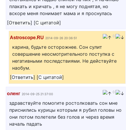
плакать и кричать , я не могу поднятая, но
вскоре меня понимает мама и я проснулась
[
Ответить
]
[
С цитатой
]
0
Astroscope.RU
2014-09-26 20:36:51
карина, будьте осторожнее. Сон сулит
совершение неосмотрительного поступка с
негативными последствиями. Не действуйте
наобум.
[
Ответить
]
[
С цитатой
]
0
оленг
2014-09-25 21:37:00
здравствуйте помогите ростолковать сон мне
приснились курицы которым я рубил головы но
они потом полетели без голов и через время
началь падать