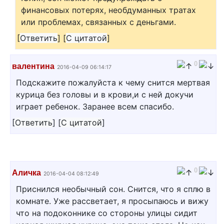
финансовых потерях, необдуманных тратах
или проблемах, связанных с деньгами.
[
Ответить
]
[
С цитатой
]
0
валентина
2016-04-09 06:14:17
Подскажите пожалуйста к чему снится мертвая
курица без головы и в крови,и с ней докучи
играет ребенок. Заранее всем спасибо.
[
Ответить
]
[
С цитатой
]
0
Аличка
2016-04-04 08:12:49
Приснился необычный сон. Снится, что я сплю в
комнате. Уже рассветает, я просыпаюсь и вижу
что на подоконнике со стороны улицы сидит