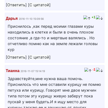
[
Ответить
]
[
С цитатой
]
+1
Дарья
2016-11-10 15:09:56
Приснилось ,как перед моими глазами куры
находились в клетке и были в очень плохом
состояние ,а где-то и мертвые валялись . Но
отчетливо помню как на земле лежали головы
кур
[
Ответить
]
[
С цитатой
]
-1
Тианна
2016-11-07 15:14:19
Здравствуйте,мне нужна ваша помочь.
Приснилось что мне оставили курицу не помню
петуха или курицу. Говорят мне двое мужчин
типа потом эту курицу живую заберут пока
пускай у меня будеть.И я ищу место для
курицы таскаю ее и защищаю от других