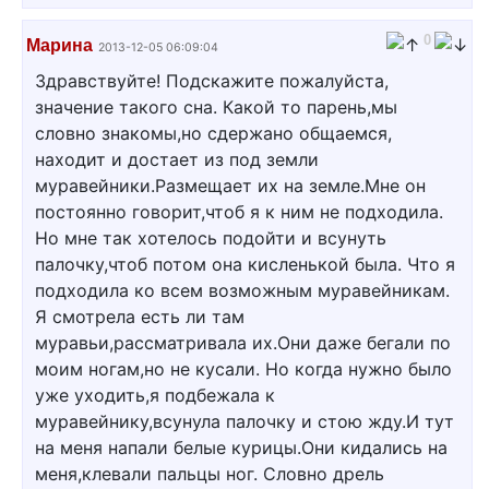
0
Марина
2013-12-05 06:09:04
Здравствуйте! Подскажите пожалуйста,
значение такого сна. Какой то парень,мы
словно знакомы,но сдержано общаемся,
находит и достает из под земли
муравейники.Размещает их на земле.Мне он
постоянно говорит,чтоб я к ним не подходила.
Но мне так хотелось подойти и всунуть
палочку,чтоб потом она кисленькой была. Что я
подходила ко всем возможным муравейникам.
Я смотрела есть ли там
муравьи,рассматривала их.Они даже бегали по
моим ногам,но не кусали. Но когда нужно было
уже уходить,я подбежала к
муравейнику,всунула палочку и стою жду.И тут
на меня напали белые курицы.Они кидались на
меня,клевали пальцы ног. Словно дрель