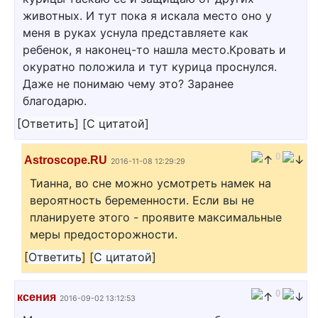
животных. И тут пока я искала место оно у
меня в руках уснула представляете как
ребенок, я наконец-то нашла место.Кровать и
окуратно положила и тут курица проснулся.
Даже не понимаю чему это? Заранее
благодарю.
[
Ответить
]
[
С цитатой
]
0
Astroscope.RU
2016-11-08 12:29:29
Тианна, во сне можно усмотреть намек на
вероятность беременности. Если вы не
планируете этого - проявите максимальные
меры предосторожности.
[
Ответить
]
[
С цитатой
]
0
ксения
2016-09-02 13:12:53