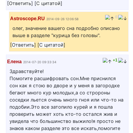
[
Ответить
]
[
С цитатой
]
0
Astroscope.RU
2014-09-26 12:06:58
олег, значение вашего сна подробно описано
выше в разделе "курица без головы".
[
Ответить
]
[
С цитатой
]
+1
Елена
2014-07-20 09:33:34
Здравствуйте!
Помогите расшифровать сон.Мне приснился
сон как я стою во дворе и у меня в загородке
бегают много кур молодых,а со стророны
соседки льется очень много гноя или что-то на
подобии.Это все затопило курей и я пошла
проверить может хоть кто-то остался жив и
увидела что большинство выжило!я просто не
знаюв каком разделе это все искать,помогите