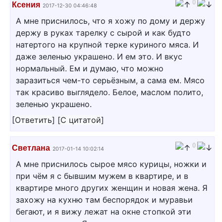
0
Ксения
2017-12-30 04:46:48
А мне приснилось, что я хожу по дому и держу
держу в руках тарелку с сырой и как будто
натертого на крупной терке куриного мяса. И
даже зеленью украшено. И ем это. И вкус
нормальный. Ем и думаю, что можно
заразиться чем-то серьёзным, а сама ем. Мясо
так красиво выглядело. Белое, маслом полито,
зеленью украшено.
[
Ответить
]
[
С цитатой
]
0
Светлана
2017-01-14 10:02:14
А мне приснилось сырое мясо курицы, ножки и
при чём я с бывшим мужем в квартире, и в
квартире много других женщин и новая жена. Я
захожу на кухню там беспорядок и муравьи
бегают, и я вижу лежат на окне стопкой эти