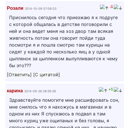
-1
Розали
2014-10-09 07:06:03
Приснилось сегодня что приезжаю я к подруге
с которой общалась в детстве поговорили с
ней и она ведет меня на хоз двор там всякая
живгность потом она говорит пойди туда
посмотри я и пошла смотрю там курицы на
сидят у каждой по несколько яиц а у одной
цыпленок за цыпленком вылупливаются к чему
бы это???
[
Ответить
]
[
С цитатой
]
+1
карина
2014-09-26 08:55:38
Здравствуйте помогите мне расшифровать сон,
мне снилось что я нахожусь в магазинах и в
одном из них Я спускаюсь в подвал а там
много куриц уже ощипаных и без головы, я
спотыкаясь и падаю спиной на них , я начинаю