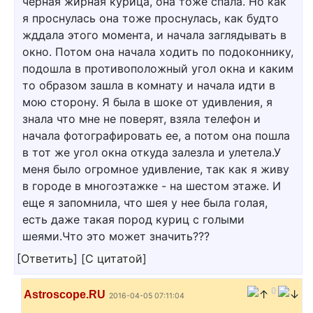
черная жирная курица, она тоже спала. Но как
я проснулась она тоже проснулась, как будто
жддала этого момента, и начала заглядывать в
окно. Потом она начала ходить по подоконнику,
подошла в противоположный угол окна и каким
то образом зашла в комнату и начала идти в
мою сторону. Я была в шоке от удивления, я
знала что мне не поверят, взяла телефон и
начала фотографировать ее, а потом она пошла
в тот же угол окна откуда залезла и улетела.У
меня было огромное удивление, так как я живу
в городе в многоэтажке - на шестом этаже. И
еще я запомнила, что шея у нее была голая,
есть даже такая пород куриц с голыми
шеями.Что это может значить???
[
Ответить
]
[
С цитатой
]
0
Astroscope.RU
2016-04-05 07:11:04