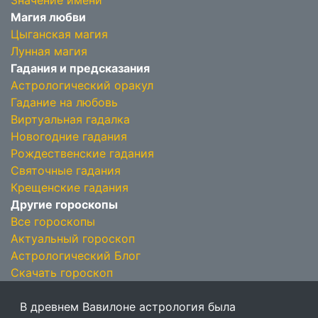
Значение имени
Магия любви
Цыганская магия
Лунная магия
Гадания и предсказания
Астрологический оракул
Гадание на любовь
Виртуальная гадалка
Новогодние гадания
Рождественские гадания
Святочные гадания
Крещенские гадания
Другие гороскопы
Все гороскопы
Актуальный гороскоп
Астрологический Блог
Скачать гороскоп
В древнем Вавилоне астрология была