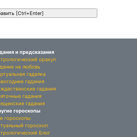
дания и предсказания
трологический оракул
дание на любовь
ртуальная гадалка
вогодние гадания
ждественские гадания
яточные гадания
ещенские гадания
угие гороскопы
е гороскопы
туальный гороскоп
трологический Блог