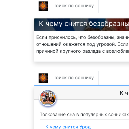
Поиск по соннику
К чему снится безобразн
Если приснилось, что безобразны, зна
отношений окажется под угрозой. Если
причиной крупного разлада с возлюблен
Поиск по соннику
К 
Толкование сна в популярных сонниках
К чему снится Урод