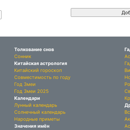
Толкование снов
Га
Сонник
Ас
Китайская астрология
Га
Китайский гороскоп
Ви
Совместимость по году
Но
Год Змеи
Ро
Год Змеи 2025
Св
Календари
Кр
Лунный календарь
Др
Солнечный календарь
Вс
Народные приметы
Ак
Значения имён
Ас