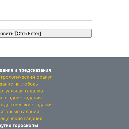
дания и предсказания
трологический оракул
дание на любовь
ртуальная гадалка
вогодние гадания
ждественские гадания
яточные гадания
ещенские гадания
угие гороскопы