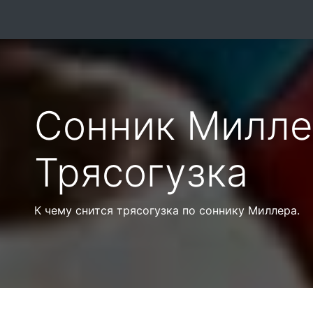
Сонник Милле
Трясогузка
К чему снится трясогузка по соннику Миллера.