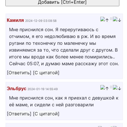
0
Камиля
2024-12-09 03:08:58
Мне приснился сон. Я переругиваюсь с
отчимом, я его недолюбиваю в рж. И во время
ругани по техонечку по маленечку мы
извиняемся за то, что сделали друг с другом. В
итоге мы вроде как более менее помирились..
Сейчас 05:07, и думаю маме расскажу этот сон.
[
Ответить
]
[
С цитатой
]
0
Эльбрус
2024-01-19 14:55:49
Мне приснился сон, как я приехал с девушкой к
её маме, и сидели с ней разговарили
[
Ответить
]
[
С цитатой
]