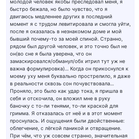
молодой человек якобы преследовал меня, я
быстро бежала, но было чувство, что я
двигаюсь медленнее других в последний
момент я с трудом левитировала и смогла уйти,
после я оказалась в незнакомом доме и мой
бывший почему-то за моей спиной. Странно,
рядом был другой человек, и это точно был не
он(во сне я была уверена, что он
замаскировался/обманул/обх итрил тут уж не
важна формулировка)... Когда он прикоснулся к
моему уху меня буквально прострелило, я даже
в реальности сквозь сон почувствовала...
Проняло, это было как удар тока, я пришла в
себя и отскочила, он вложил мне в руку
баночку с то-ли тенями, то-ли краской для
гримма. Я отказалась от неё и в этот момент
проснулась. И ощущения были двойственные:
облегчение, с лёгкой паникой и отвращение.
При чём, что уж совсем странно, значительная