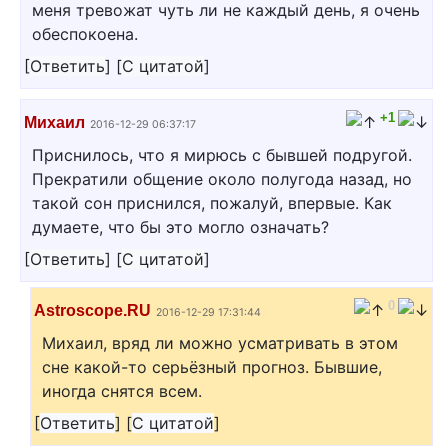
меня тревожат чуть ли не каждый день, я очень
обеспокоена.
[
Ответить
]
[
С цитатой
]
+1
Михаил
2016-12-29 06:37:17
Приснилось, что я мирюсь с бывшей подругой.
Прекратили общение около полугода назад, но
такой сон приснился, пожалуй, впервые. Как
думаете, что бы это могло означать?
[
Ответить
]
[
С цитатой
]
0
Astroscope.RU
2016-12-29 17:31:44
Михаил, вряд ли можно усматривать в этом
сне какой-то серьёзный прогноз. Бывшие,
иногда снятся всем.
[
Ответить
]
[
С цитатой
]