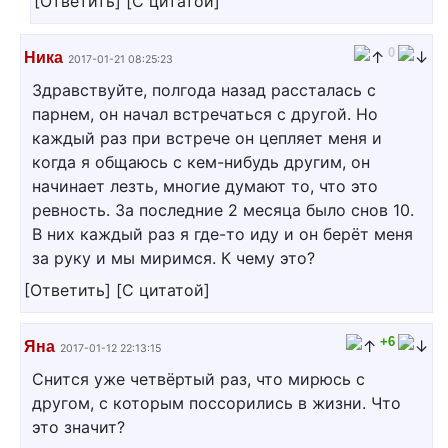
[
Ответить
]
[
С цитатой
]
0
Ника
2017-01-21 08:25:23
Здравствуйте, полгода назад рассталась с
парнем, он начал встречаться с другой. Но
каждый раз при встрече он цепляет меня и
когда я общаюсь с кем-нибудь другим, он
начинает лезть, многие думают то, что это
ревность. За последние 2 месяца было снов 10.
В них каждый раз я где-то иду и он берёт меня
за руку и мы миримся. К чему это?
[
Ответить
]
[
С цитатой
]
+6
Яна
2017-01-12 22:13:15
Снится уже четвёртый раз, что мирюсь с
другом, с которым поссорились в жизни. Что
это значит?