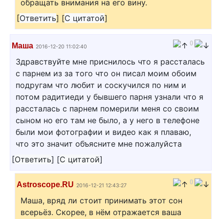
обращать внимания на его вину.
[
Ответить
]
[
С цитатой
]
0
Маша
2016-12-20 11:02:40
Здравствуйте мне приснилось что я рассталась
с парнем из за того что он писал моим обоим
подругам что любит и соскучился по ним и
потом радитиеди у бывшего парня узнали что я
рассталась с парнем померили меня со своим
сыном но его там не было, а у него в телефоне
были мои фотографии и видео как я плаваю,
что это значит объясните мне пожалуйста
[
Ответить
]
[
С цитатой
]
0
Astroscope.RU
2016-12-21 12:43:27
Маша, вряд ли стоит принимать этот сон
всерьёз. Скорее, в нём отражается ваша