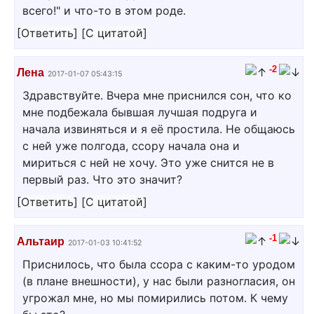
всего!" и что-то в этом роде.
[
Ответить
]
[
С цитатой
]
-2
Лена
2017-01-07 05:43:15
Здравствуйте. Вчера мне приснился сон, что ко
мне подбежала бывшая лучшая подруга и
начала извиняться и я её простила. Не общаюсь
с ней уже полгода, ссору начала она и
мириться с ней не хочу. Это уже снится не в
первый раз. Что это значит?
[
Ответить
]
[
С цитатой
]
-1
Альтаир
2017-01-03 10:41:52
Приснилось, что была ссора с каким-то уродом
(в плане внешности), у нас были разногласия, он
угрожал мне, но мы помирились потом. К чему