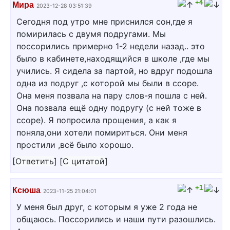
+4
Мира
2023-12-28 03:51:39
Сегодня под утро мне приснился сон,где я
помирилась с двумя подругами. Мы
поссорились примерно 1-2 недели назад.. это
было в кабинете,находящийся в школе ,где мы
учились. Я сидела за партой, но вдруг подошла
одна из подруг ,с которой мы были в ссоре.
Она меня позвала на пару слов-я пошла с ней.
Она позвала ещё одну подругу (с ней тоже в
ссоре). Я попросила прощения, а как я
поняла,они хотели помириться. Они меня
простили ,всё было хорошо.
[
Ответить
]
[
С цитатой
]
+1
Ксюша
2023-11-25 21:04:01
У меня был друг, с которым я уже 2 года не
общаюсь. Поссорились и наши пути разошлись.