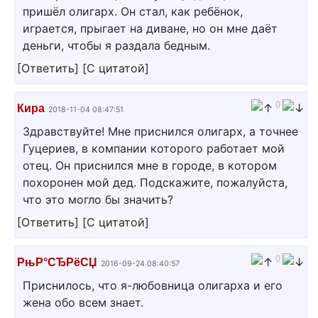
пришёл олигарх. Он стал, как ребёнок,
играется, прыгает на диване, но он мне даёт
деньги, чтобы я раздала бедным.
[
Ответить
]
[
С цитатой
]
0
Кира
2018-11-04 08:47:51
Здравствуйте! Мне приснился олигарх, а точнее
Гуцериев, в компании которого работает мой
отец. Он приснился мне в городе, в котором
похоронен мой дед. Подскажите, пожалуйста,
что это могло бы значить?
[
Ответить
]
[
С цитатой
]
0
РњР°СЂРёСЏ
2016-09-24 08:40:57
Приснилось, что я-любовница олигарха и его
жена обо всем знает.