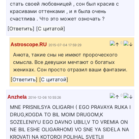
стать своей любовницей , сон был красив с
красивами оттенками , и я была очень
счастлива . Что это может озночать ?
[
Ответить
]
[
С цитатой
]
0
Astroscope.RU
2015-07-04 17:59:29
Анюта, такие сны не имеют пророческого
смысла. Все девушки мечтают о богатых
женихах. Сон просто отразил ваши фантазии.
[
Ответить
]
[
С цитатой
]
0
Anzhela
2014-12-06 10:55:26
MNE PRISNILSYA OLIGARH ( EGO PRAVAYA RUKA I
DRUG,KOGDA TO BIL MOIM DRUGOM,K
SOZELENIYU EGO DAVNO UBILI,V TO VREMIA ON
NE BIL ESHE OLIGARHOM) VO SNE YA SIDELA NA
KROVATI NA KOTOROI POLIHAL SVETLII