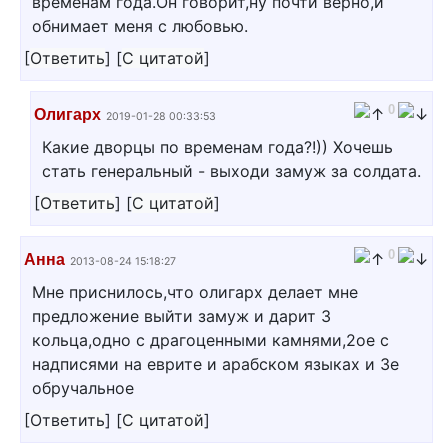
временам года.Он говорит,ну почти верно,и
обнимает меня с любовью.
[
Ответить
]
[
С цитатой
]
0
Олигарх
2019-01-28 00:33:53
Какие дворцы по временам года?!)) Хочешь
стать генеральный - выходи замуж за солдата.
[
Ответить
]
[
С цитатой
]
0
Анна
2013-08-24 15:18:27
Мне приснилось,что олигарх делает мне
предложение выйти замуж и дарит 3
кольца,одно с драгоценными камнями,2ое с
надписями на еврите и арабском языках и 3е
обручальное
[
Ответить
]
[
С цитатой
]