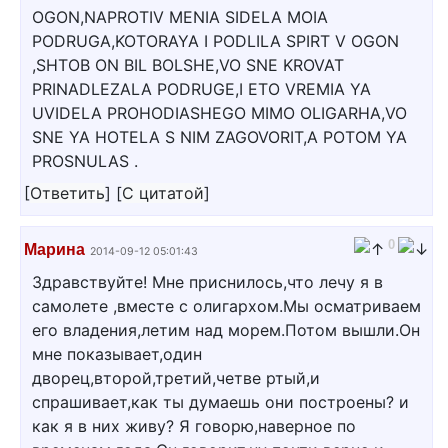
OGON,NAPROTIV MENIA SIDELA MOIA
PODRUGA,KOTORAYA I PODLILA SPIRT V OGON
,SHTOB ON BIL BOLSHE,VO SNE KROVAT
PRINADLEZALA PODRUGE,I ETO VREMIA YA
UVIDELA PROHODIASHEGO MIMO OLIGARHA,VO
SNE YA HOTELA S NIM ZAGOVORIT,A POTOM YA
PROSNULAS .
[
Ответить
]
[
С цитатой
]
0
Марина
2014-09-12 05:01:43
Здравствуйте! Мне приснилось,что лечу я в
самолете ,вместе с олигархом.Мы осматриваем
его владения,летим над морем.Потом вышли.Он
мне показывает,один
дворец,второй,третий,четве ртый,и
спрашивает,как ты думаешь они построены? и
как я в них живу? Я говорю,наверное по