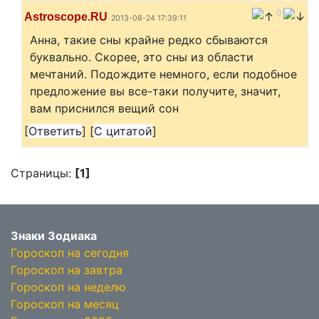
0
Astroscope.RU
2013-08-24 17:39:11
Анна, такие сны крайне редко сбываются
буквально. Скорее, это сны из области
мечтаний. Подождите немного, если подобное
предложение вы все-таки получите, значит,
вам приснился вещий сон
[
Ответить
]
[
С цитатой
]
Страницы:
[1]
Знаки Зодиака
Гороскоп на сегодня
Гороскоп на завтра
Гороскоп на неделю
Гороскоп на месяц