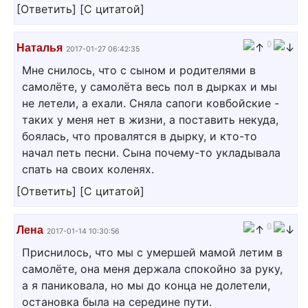
[
Ответить
]
[
С цитатой
]
0
Наталья
2017-01-27 06:42:35
Мне снилось, что с сыном и родителями в
самолёте, у самолёта весь пол в дырках и мы
не летели, а ехали. Сняла сапоги ковбойские -
таких у меня нет в жизни, а поставить некуда,
боялась, что провалятся в дырку, и кто-то
начал петь песни. Сына почему-то укладывала
спать на своих коленях.
[
Ответить
]
[
С цитатой
]
0
Лена
2017-01-14 10:30:56
Приснилось, что мы с умершей мамой летим в
самолёте, она меня держала спокойно за руку,
а я паниковала, но мы до конца не долетели,
остановка была на середине пути.