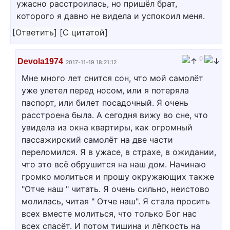
ужасно расстроилась, но пришёл брат,
которого я давно не видела и успокоил меня.
[
Ответить
]
[
С цитатой
]
0
Devola1974
2017-11-19 18:21:12
Мне много лет снится сон, что мой самолёт
уже улетел перед носом, или я потеряла
паспорт, или билет посадочный. Я очень
расстроена была. А сегодня вижу во сне, что
увидела из окна квартиры, как огромный
пассажирский самолёт на две части
переломился. Я в ужасе, в страхе, в ожидании,
что это всё обрушится на наш дом. Начинаю
громко молиться и прошу окружающих также
"Отче наш " читать. Я очень сильно, неистово
молилась, читая " Отче наш". Я стала просить
всех вместе молиться, что только Бог нас
всех спасёт. И потом тишина и лёгкость на