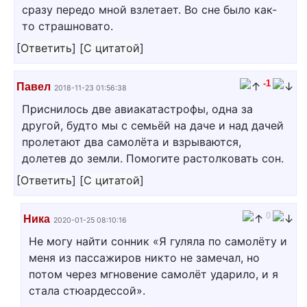
сразу передо мной взлетает. Во сне было как-
то страшновато.
[
Ответить
]
[
С цитатой
]
-1
Павел
2018-11-23 01:56:38
Приснилось две авиакатастрофы, одна за
другой, будто мы с семьёй на даче и над дачей
пролетают два самолёта и взрываются,
долетев до земли. Помогите растолковать сон.
[
Ответить
]
[
С цитатой
]
0
Ника
2020-01-25 08:10:16
Не могу найти сонник «Я гуляла по самолёту и
меня из пассажиров никто не замечал, но
потом через мгновение самолёт ударило, и я
стала стюардессой».