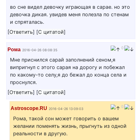
во сне видел девочку играющая в сарае. но это
девочка дикая. увидев меня полезла по стенам
и спряталась.
[
Ответить
]
[
С цитатой
]
0
Рома
2016-04-26 08:08:35
Мне приснился сарай заполнений сеном,я
випригнул с этого сарая на дорогу и побежал
по какому-то селу,я до бежал до конца села и
проснулся.
[
Ответить
]
[
С цитатой
]
0
Astroscope.RU
2016-04-26 13:09:03
Рома, такой сон может говорить о вашем
желании поменять жизнь, прыгнуть из одной
реальности в другую.