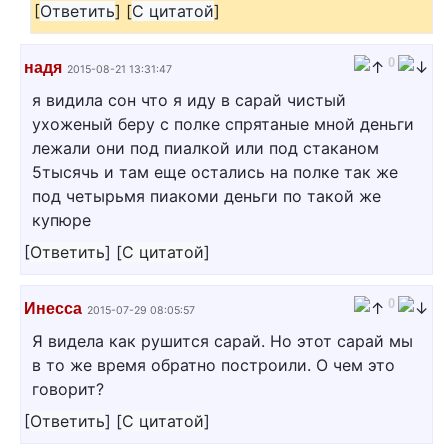
[
Ответить
]
[
С цитатой
]
0
надя
2015-08-21 13:31:47
я видила сон что я иду в сарай чистый
ухоженый беру с полке спрятаные мной деньги
лежали они под пиалкой или под стаканом
5тысячь и там еще остались на полке так же
под четырьмя пиакоми деньги по такой же
купюре
[
Ответить
]
[
С цитатой
]
0
Инесса
2015-07-29 08:05:57
Я видела как рушится сарай. Но этот сарай мы
в то же время обратно построили. О чем это
говорит?
[
Ответить
]
[
С цитатой
]