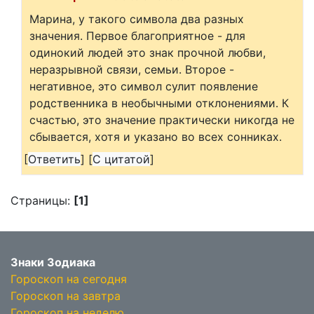
Марина, у такого символа два разных
значения. Первое благоприятное - для
одинокий людей это знак прочной любви,
неразрывной связи, семьи. Второе -
негативное, это символ сулит появление
родственника в необычными отклонениями. К
счастью, это значение практически никогда не
сбывается, хотя и указано во всех сонниках.
[
Ответить
]
[
С цитатой
]
Страницы:
[1]
Знаки Зодиака
Гороскоп на сегодня
Гороскоп на завтра
Гороскоп на неделю