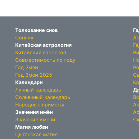
Толкование снов
Га
Сонник
Ас
Китайская астрология
Га
Китайский гороскоп
Ви
Совместимость по году
Но
Год Змеи
Ро
Год Змеи 2025
Св
Календари
Кр
Лунный календарь
Др
Солнечный календарь
Вс
Народные приметы
Ак
Значения имён
Ас
Значение имени
Ск
Магия любви
Цыганская магия