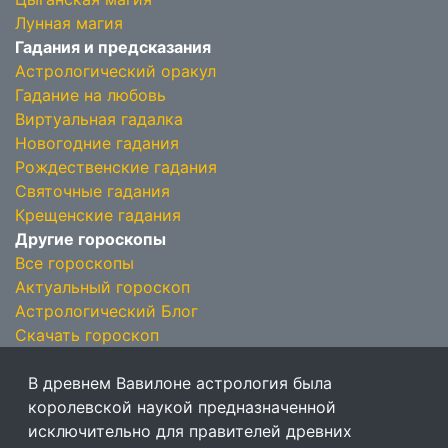
Лунная магия
Гадания и предсказания
Астрологический оракул
Гадание на любовь
Виртуальная гадалка
Новогодние гадания
Рождественские гадания
Святочные гадания
Крещенские гадания
Другие гороскопы
Все гороскопы
Актуальный гороскоп
Астрологический Блог
Скачать гороскоп
В древнем Вавилоне астрология была
королевской наукой предназначенной
исключительно для правителей древних