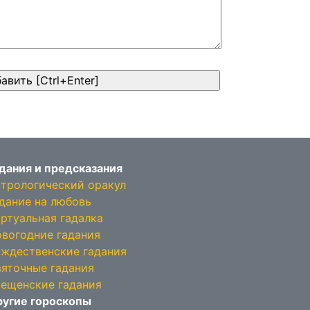
дания и предсказания
трологический оракул
дание на любовь
ртуальная гадалка
вогодние гадания
ждественские гадания
яточные гадания
ещенские гадания
угие гороскопы