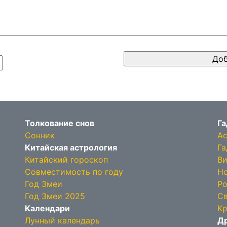
Толкование снов
Га
Сонник
Ас
Китайская астрология
Га
Китайский гороскоп
Ви
Совместимость по году
Но
Год Змеи
Ро
Год Змеи 2025
Св
Календари
Кр
Лунный календарь
Др