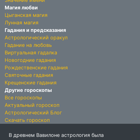
Значение имени
Магия любви
Цыганская магия
Лунная магия
Гадания и предсказания
Астрологический оракул
Гадание на любовь
Виртуальная гадалка
Новогодние гадания
Рождественские гадания
Святочные гадания
Крещенские гадания
Другие гороскопы
Все гороскопы
Актуальный гороскоп
Астрологический Блог
Скачать гороскоп
В древнем Вавилоне астрология была