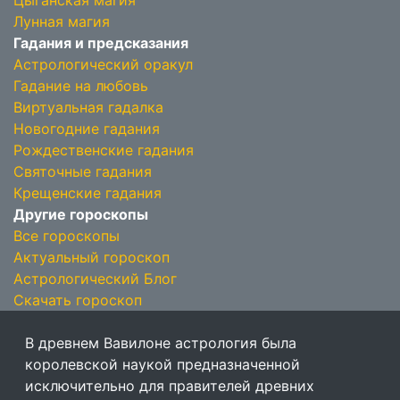
Цыганская магия
Лунная магия
Гадания и предсказания
Астрологический оракул
Гадание на любовь
Виртуальная гадалка
Новогодние гадания
Рождественские гадания
Святочные гадания
Крещенские гадания
Другие гороскопы
Все гороскопы
Актуальный гороскоп
Астрологический Блог
Скачать гороскоп
В древнем Вавилоне астрология была
королевской наукой предназначенной
исключительно для правителей древних