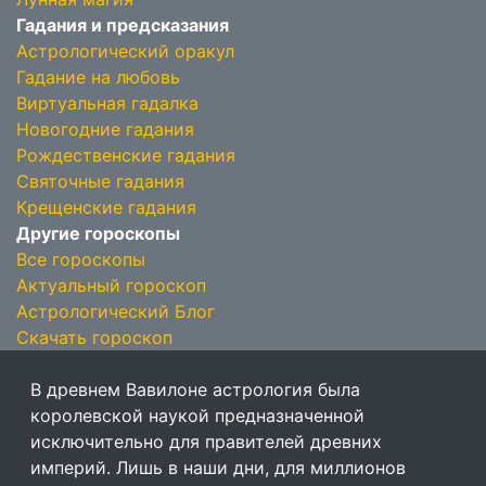
Гадания и предсказания
Астрологический оракул
Гадание на любовь
Виртуальная гадалка
Новогодние гадания
Рождественские гадания
Святочные гадания
Крещенские гадания
Другие гороскопы
Все гороскопы
Актуальный гороскоп
Астрологический Блог
Скачать гороскоп
В древнем Вавилоне астрология была
королевской наукой предназначенной
исключительно для правителей древних
империй. Лишь в наши дни, для миллионов