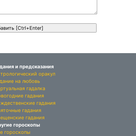
дания и предсказания
трологический оракул
дание на любовь
ртуальная гадалка
вогодние гадания
ждественские гадания
яточные гадания
ещенские гадания
угие гороскопы
е гороскопы