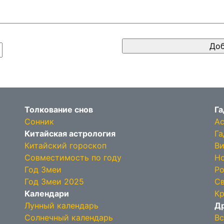
Толкование снов
Га
Сонник
Ас
Китайская астрология
Га
Китайский гороскоп
Ви
Совместимость по году
Но
Год Змеи
Ро
Год Змеи 2025
Св
Календари
Кр
Лунный календарь
Др
Солнечный календарь
Вс