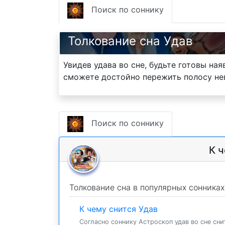
Поиск по соннику
Толкование сна Удав
Увидев удава во сне, будьте готовы на
сможете достойно пережить полосу не
Поиск по соннику
К ч
Толкование сна в популярных сонниках
К чему снится Удав
Согласно соннику Астроскоп удав во сне снит