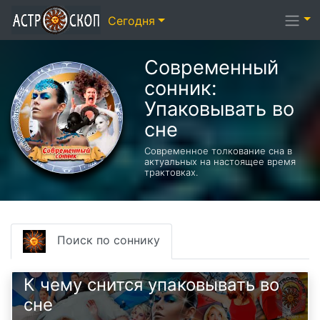
Сегодня
Современный
сонник:
Упаковывать во
сне
Современное толкование сна в
актуальных на настоящее время
трактовках.
Поиск по соннику
К чему снится упаковывать во
сне