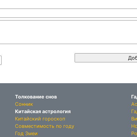
Толкование снов
Га
Сонник
Ас
Китайская астрология
Га
Китайский гороскоп
Ви
Совместимость по году
Но
Год Змеи
Ро