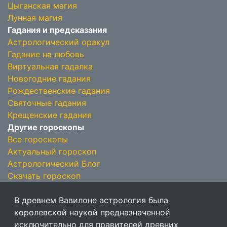
Цыганская магия
Лунная магия
Гадания и предсказания
Астрологический оракул
Гадание на любовь
Виртуальная гадалка
Новогодние гадания
Рождественские гадания
Святочные гадания
Крещенские гадания
Другие гороскопы
Все гороскопы
Актуальный гороскоп
Астрологический Блог
Скачать гороскоп
В древнем Вавилоне астрология была
королевской наукой предназначенной
исключительно для правителей древних