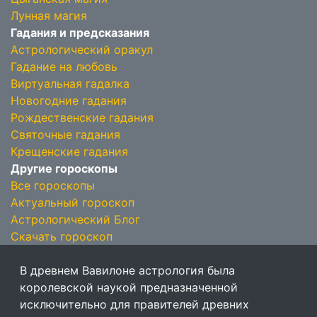
Лунная магия
Гадания и предсказания
Астрологический оракул
Гадание на любовь
Виртуальная гадалка
Новогодние гадания
Рождественские гадания
Святочные гадания
Крещенские гадания
Другие гороскопы
Все гороскопы
Актуальный гороскоп
Астрологический Блог
Скачать гороскоп
В древнем Вавилоне астрология была
королевской наукой предназначенной
исключительно для правителей древних