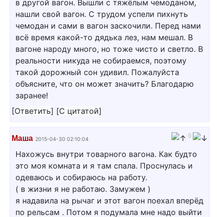
в другой вагон. Вышли с тяжёлым чемоданом,
нашли свой вагон. С трудом успели пихнуть
чемодан и сами в вагон заскочили. Перед нами
всё время какой-то дядька лез, нам мешал. В
вагоне народу много, но тоже чисто и светло. В
реальности никуда не собираемся, поэтому
такой дорожный сон удивил. Пожалуйста
объясните, что он может значить? Благодарю
заранее!
[
Ответить
]
[
С цитатой
]
0
Маша
2015-04-30 02:10:04
Нахожусь внутри товарного вагона. Как будто
это моя комната и я там спала. Проснулась и
одеваюсь и собираюсь на работу.
( в жизни я не работаю. Замужем )
я надавила на рычаг и этот вагон поехал вперёд
по рельсам . Потом я подумала мне надо выйти