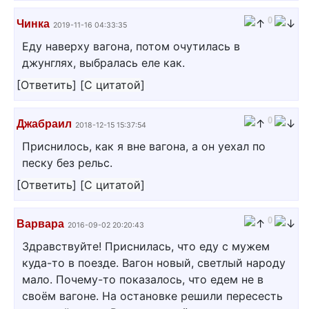
0
Чинка
2019-11-16 04:33:35
Еду наверху вагона, потом очутилась в
джунглях, выбралась еле как.
[
Ответить
]
[
С цитатой
]
0
Джабраил
2018-12-15 15:37:54
Приснилось, как я вне вагона, а он уехал по
песку без рельс.
[
Ответить
]
[
С цитатой
]
0
Варвара
2016-09-02 20:20:43
Здравствуйте! Приснилась, что еду с мужем
куда-то в поезде. Вагон новый, светлый народу
мало. Почему-то показалось, что едем не в
своём вагоне. На остановке решили пересесть