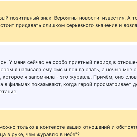
рый позитивный знак. Вероятны новости, известия. А т
 стоит придавать слишком серьезного значения и возл
сон. У меня сейчас не особо приятный период в отнош
ером я написала ему смс и пошла спать, а ночью мне с
, которое я запомнила - это журавль. Причём, оно слов
да в фильмах показывают, когда герой просматривает д
етание.
 можно только в контексте ваших отношений и обстоят
а в руке, чем журавлю в небе"?