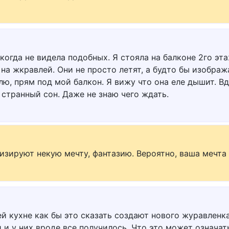
когда не видела подобных. Я стояла на балконе 2го эта
на жкравлей. Они не просто летят, а будто бы изображ
лю, прям под мой балкон. Я вижу что она еле дышит. В
ч странный сон. Даже не знаю чего ждать.
изируют некую мечту, фантазию. Вероятно, ваша мечта
ей кухне как бы это сказать создают нового журавленк
и у них вроде все получилось. Что это может означат