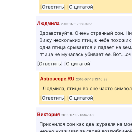
[
Ответить
]
[
С цитатой
]
Людмила
2016-07-12 18:04:55
Здравствуйте. Очень странный сон. Ни
Вижу нескольких птиц в небе похожих 
одна птица срывается и падает на зем
птица не мучалась убивает ее. Вот....о
[
Ответить
]
[
С цитатой
]
Astroscope.RU
2016-07-13 13:10:38
Людмила, птицы во сне часто символ
[
Ответить
]
[
С цитатой
]
Виктория
2016-07-02 05:47:48
Приснился сон как два журавля на мо
нежно ухаживал за своей возлюблиной 