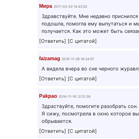
Мира
2017-03-02 14:42:53
Здравствуйте. Мне недавно приснился 
подошла, помогла ему выпутаться и мы
получается. Как это может быть связа
[
Ответить
]
[
С цитатой
]
faizamag
2016-11-29 16:24:57
А видела вчера во сне черного журавля
[
Ответить
]
[
С цитатой
]
Pakpao
2016-11-16 12:31:39
Здраствуйте, помогите разобрать сон.
Я сижу, посмотрела в окно которое вы
обрывается.
[
Ответить
]
[
С цитатой
]