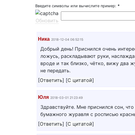
Введите символы или вычислите пример:
*
Обновить
Ника
2018-12-04 06:52:15
Добрый день! Приснился очень интерес
ложусь, раскладывают руки, наслаждая
вроде и так близко, чётко, вижу два 
не передать.
[
Ответить
]
[
С цитатой
]
Юля
2018-03-01 21:23:49
Здравствуйте. Мне приснился сон, что
бумажного журавля с росписью красны
[
Ответить
]
[
С цитатой
]