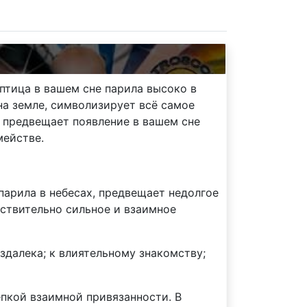
 птица в вашем сне парила высоко в
на земле, символизирует всё самое
о предвещает появление в вашем сне
мействе.
парила в небесах, предвещает недолгое
йствительно сильное и взаимное
здалека; к влиятельному знакомству;
епкой взаимной привязанности. В