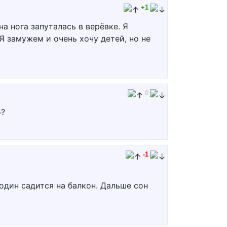
+1
а нога запуталась в верёвке. Я
Я замужем и очень хочу детей, но не
0
о?
-1
один садится на балкон. Дальше сон