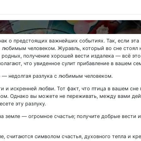
нак о предстоящих важнейших событиях. Так, если эта
 с любимым человеком. Журавль, который во сне стоял 
и родных, получение хорошей вести издалека — всё эт
полагают, что увиденное сулит прибавление в вашем се
е — недолгая разлука с любимым человеком.
 и искренней любви. Тот факт, что птица в вашем сне 
ком. Однако вы можете не переживать, между вами де
есете эту разлуку.
а земле — огромное счастье; получите добрые вести и
е, считаются символом счастья, духовного тепла и кр