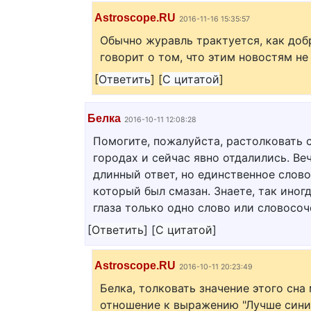
Astroscope.RU
2016-11-16 15:35:57
Обычно журавль трактуется, как доб
говорит о том, что этим новостям не
[
Ответить
]
[
С цитатой
]
Белка
2016-10-11 12:08:28
Помогите, пожалуйста, растолковать 
городах и сейчас явно отдалились. Веч
длинный ответ, но единственное слово
который был смазан. Знаете, так иног
глаза только одно слово или словосоч
[
Ответить
]
[
С цитатой
]
Astroscope.RU
2016-10-11 20:23:49
Белка, толковать значение этого сна
отношение к выражению "Лучше синиц