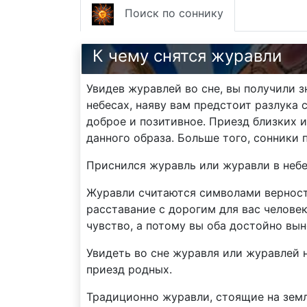
Поиск по соннику
К чему снятся журавли
Увидев журавлей во сне, вы получили з
небесах, наяву вам предстоит разлука
доброе и позитивное. Приезд близких 
данного образа. Больше того, сонники 
Приснился журавль или журавли в неб
Журавли считаются символами верности
расставание с дорогим для вас челове
чувство, а потому вы оба достойно вын
Увидеть во сне журавля или журавлей н
приезд родных.
Традиционно журавли, стоящие на земл