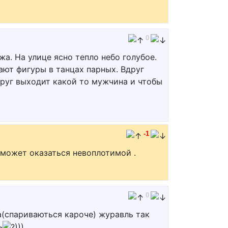
0
жа. На улице ясно тепло небо голубое.
ают фигуры в танцах парных. Вдруг
друг выходит какой то мужчина и чтобы
-1
 может оказаться невоплотимой .
0
а(спариваються кароче) журавль так
ь
))