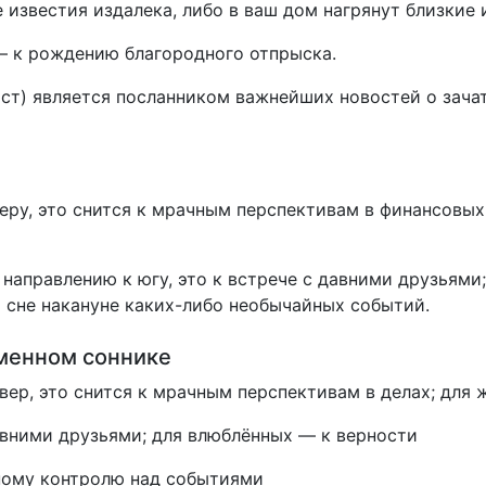
известия издалека, либо в ваш дом нагрянут близкие 
— к рождению благородного отпрыска.
ист) является посланником важнейших новостей о зач
веру, это снится к мрачным перспективам в финансовых
 направлению к югу, это к встрече с давними друзьями
 сне накануне каких-либо необычайных событий.
еменном соннике
евер, это снится к мрачным перспективам в делах; дл
авними друзьями; для влюблённых — к верности
ному контролю над событиями