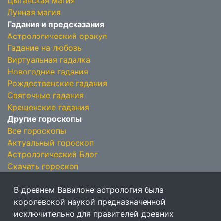
Цыганская магия
Лунная магия
Гадания и предсказания
Астрологический оракул
Гадание на любовь
Виртуальная гадалка
Новогодние гадания
Рождественские гадания
Святочные гадания
Крещенские гадания
Другие гороскопы
Все гороскопы
Актуальный гороскоп
Астрологический Блог
Скачать гороскоп
В древнем Вавилоне астрология была
королевской наукой предназначенной
исключительно для правителей древних