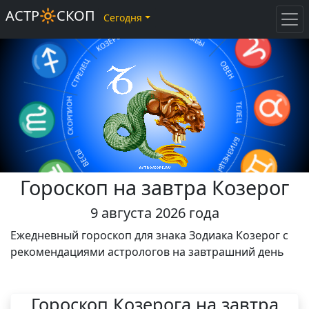
♑
♓
АСТР🔆СКОП
Сегодня
♐
ВОДОЛЕЙ
КОЗЕРОГ
♈
РЫБЫ
СТРЕЛЕЦ
ОВЕН
♏
СКОРПИОН
♉
ТЕЛЕЦ
♎
ВЕСЫ
БЛИЗНЕЦЫ
♊
ДЕВА
Гороскоп на завтра Козерог
♍
РАК
♋
ЛЕВ
9 августа 2026 года
♌
Ежедневный гороскоп для знака Зодиака Козерог с
рекомендациями астрологов на завтрашний день
Гороскоп Козерога на завтра