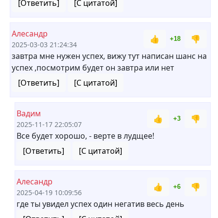
[Ответить]
[С цитатой]
Алесандр
👍
👎
+18
2025-03-03 21:24:34
завтра мне нужен успех, вижу тут написан шанс на
успех ,посмотрим будет он завтра или нет
[Ответить]
[С цитатой]
Вадим
👍
👎
+3
2025-11-17 22:05:07
Все будет хорошо, - верте в лудщее!
[Ответить]
[С цитатой]
Алесандр
👍
👎
+6
2025-04-19 10:09:56
где ты увидел успех один негатив весь день