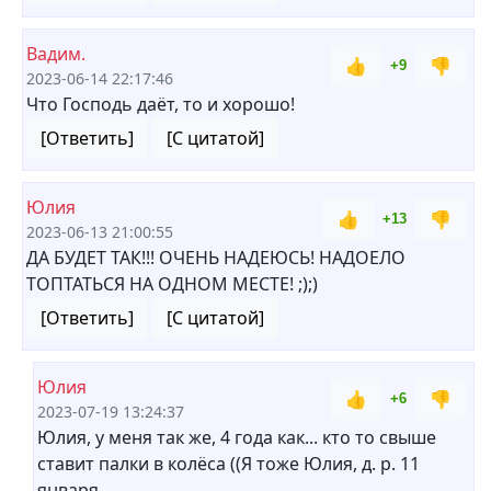
Вадим.
👍
👎
+9
2023-06-14 22:17:46
Что Господь даёт, то и хорошо!
[Ответить]
[С цитатой]
Юлия
👍
👎
+13
2023-06-13 21:00:55
ДА БУДЕТ ТАК!!! ОЧЕНЬ НАДЕЮСЬ! НАДОЕЛО
ТОПТАТЬСЯ НА ОДНОМ МЕСТЕ! ;);)
[Ответить]
[С цитатой]
Юлия
👍
👎
+6
2023-07-19 13:24:37
Юлия, у меня так же, 4 года как... кто то свыше
ставит палки в колёса ((Я тоже Юлия, д. р. 11
января