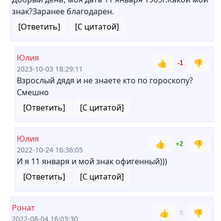
знак?Заранее благодарен.
[Ответить]
[С цитатой]
Юлия
👍
👎
-1
2023-10-03 18:29:11
Взрослый дядя и не знаете кто по гороскопу?
Смешно
[Ответить]
[С цитатой]
Юлия
👍
👎
+2
2022-10-24 16:36:05
И я 11 января и мой знак офигенный)))
[Ответить]
[С цитатой]
Ронат
👍
👎
0
2022-08-04 16:03:30