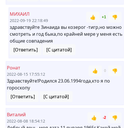
МИХАИЛ
👍
👎
+1
2022-09-19 22:18:49
здравствуйте Зинаида вы козерог -тигр,но можно
смотреть и год быка,по крайней мере у меня есть
общие совпадения
[Ответить]
[С цитатой]
Ронат
👍
👎
0
2022-08-15 17:55:12
Здравствуйте!Родился 23.06.1994года,кто я по
гороскопу
[Ответить]
[С цитатой]
Виталий
👍
👎
-2
2022-08-08 18:54:12
Добрый день, моя дата 11 января 1965г.Какой мой