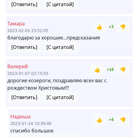
[Ответить]
[С цитатой]
Тамара
👍
👎
+3
2023-02-03 23:52:05
благодарю за хорошие...предсказания
[Ответить]
[С цитатой]
Валерий
👍
👎
+14
2023-01-07 02:15:03
дорогие козероги, поздравляю всех вас с
рождеством Христовым!!!
[Ответить]
[С цитатой]
Надюша
👍
👎
+4
2023-01-24 10:39:49
спасибо большое