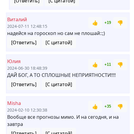
[Ответить]
[С цитатой]
Виталий
👍
👎
+19
2024-07-11 12:48:15
надейся на гороскоп но сам не плошай::;)
[Ответить]
[С цитатой]
Юлия
👍
👎
+11
2024-06-30 18:48:39
ДАЙ БОГ, А ТО СПЛОШНЫЕ НЕПРИЯТНОСТИ!!!!
[Ответить]
[С цитатой]
Misha
👍
👎
+35
2024-02-10 12:30:38
Вообще все прогнозы мимо. И на сегодня, и на
завтра
[Ответить]
[С цитатой]