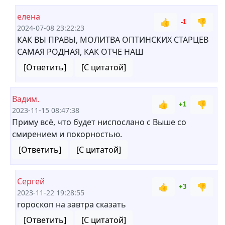
елена
👍
👎
-1
2024-07-08 23:22:23
КАК ВЫ ПРАВЫ, МОЛИТВА ОПТИНСКИХ СТАРЦЕВ
САМАЯ РОДНАЯ, КАК ОТЧЕ НАШ
[Ответить]
[С цитатой]
Вадим.
👍
👎
+1
2023-11-15 08:47:38
Приму всё, что будет ниспослано с Выше со
смирением и покорностью.
[Ответить]
[С цитатой]
Сергей
👍
👎
+3
2023-11-22 19:28:55
гороскоп на завтра сказать
[Ответить]
[С цитатой]