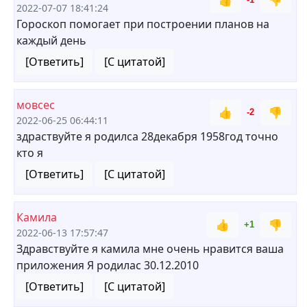
👍
👎
2022-07-07 18:41:24
Гороскоп помогает при построении планов на
каждый день
[Ответить]
[С цитатой]
мовсес
👍
👎
-2
2022-06-25 06:44:11
здраствуйте я родилса 28декабря 1958год точно
кто я
[Ответить]
[С цитатой]
Камила
👍
👎
+1
2022-06-13 17:57:47
Здравствуйте я камила мне очень нравится ваша
приложения Я родилас 30.12.2010
[Ответить]
[С цитатой]