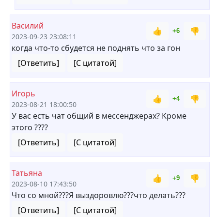
Василий
👍
👎
+6
2023-09-23 23:08:11
когда что-то сбудется не поднять что за гон
[Ответить]
[С цитатой]
Игорь
👍
👎
+4
2023-08-21 18:00:50
У вас есть чат общий в мессенджерах? Кроме
этого ????
[Ответить]
[С цитатой]
Татьяна
👍
👎
+9
2023-08-10 17:43:50
Что со мной???Я выздоровлю???что делать???
[Ответить]
[С цитатой]