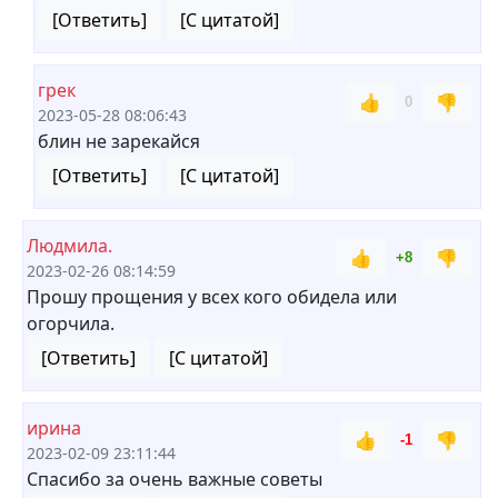
[Ответить]
[С цитатой]
грек
👍
👎
0
2023-05-28 08:06:43
блин не зарекайся
[Ответить]
[С цитатой]
Людмила.
👍
👎
+8
2023-02-26 08:14:59
Прошу прощения у всех кого обидела или
огорчила.
[Ответить]
[С цитатой]
ирина
👍
👎
-1
2023-02-09 23:11:44
Спасибо за очень важные советы