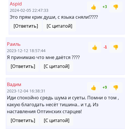
Aspid
👍
👎
+3
2024-02-05 22:47:33
Это прям крик души, с языка сняли!????
[Ответить]
[С цитатой]
Раиль
👍
👎
-1
2023-12-12 18:57:44
Я принимаю что мне даётся ????
[Ответить]
[С цитатой]
Вадим
👍
👎
+9
2023-12-04 16:38:31
Иди спокойно средь шума и суеты. Помни о том ,
какую благодать несёт тишина.. и т.д. Из
наставления Оптинских старцев!
[Ответить]
[С цитатой]