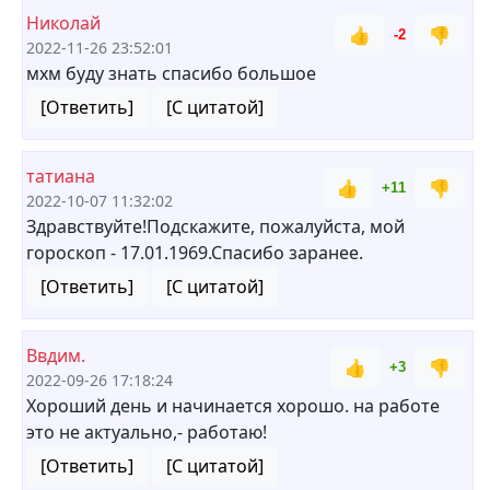
Николай
👍
👎
-2
2022-11-26 23:52:01
мхм буду знать спасибо большое
[Ответить]
[С цитатой]
татиана
👍
👎
+11
2022-10-07 11:32:02
Здравствуйте!Подскажите, пожалуйста, мой
гороскоп - 17.01.1969.Спасибо заранее.
[Ответить]
[С цитатой]
Ввдим.
👍
👎
+3
2022-09-26 17:18:24
Хороший день и начинается хорошо. на работе
это не актуально,- работаю!
[Ответить]
[С цитатой]