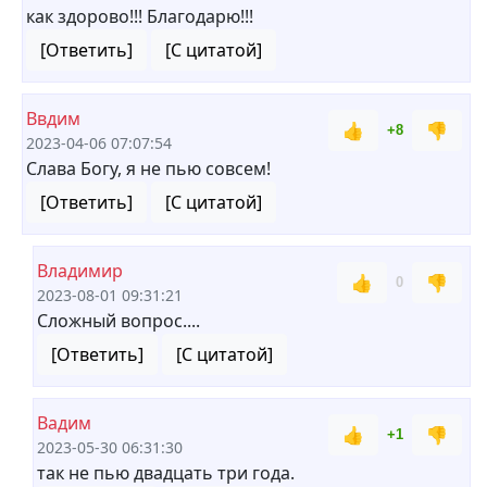
как здорово!!! Благодарю!!!
[Ответить]
[С цитатой]
Ввдим
👍
👎
+8
2023-04-06 07:07:54
Слава Богу, я не пью совсем!
[Ответить]
[С цитатой]
Владимир
👍
👎
0
2023-08-01 09:31:21
Сложный вопрос....
[Ответить]
[С цитатой]
Вадим
👍
👎
+1
2023-05-30 06:31:30
так не пью двадцать три года.