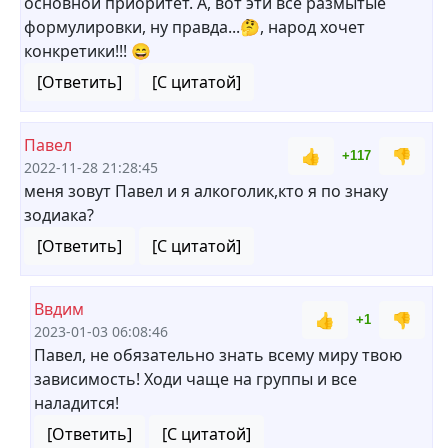
основной приоритет. А, вот эти все размытые
формулировки, ну правда...🤔, народ хочет
конкретики!!! 😄
[Ответить]
[С цитатой]
Павел
👍
👎
+117
2022-11-28 21:28:45
меня зовут Павел и я алкоголик,кто я по знаку
зодиака?
[Ответить]
[С цитатой]
Ввдим
👍
👎
+1
2023-01-03 06:08:46
Павел, не обязательно знать всему миру твою
зависимость! Ходи чаще на группы и все
наладится!
[Ответить]
[С цитатой]