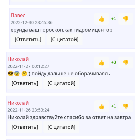
Павел
👍
👎
+1
2022-12-30 23:45:36
ерунда ваш гороскоп,как гидромицентор
[Ответить]
[С цитатой]
Николай
👍
👎
+3
2022-11-27 00:12:27
😎😨 🤔;) пойду дальше не оборачиваясь
[Ответить]
[С цитатой]
Николай
👍
👎
+1
2022-11-26 23:53:24
Николай здравствуйте спасибо за ответ на завтра
[Ответить]
[С цитатой]