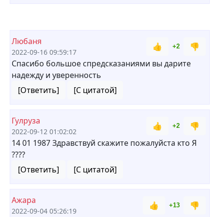
Любаня
👍
👎
+2
2022-09-16 09:59:17
Спасибо большое спредсказаниями вы дарите
надежду и уверенность
[Ответить]
[С цитатой]
Гулруза
👍
👎
+2
2022-09-12 01:02:02
14 01 1987 Здравствуй скажите пожалуйста кто Я
????
[Ответить]
[С цитатой]
Ажара
👍
👎
+13
2022-09-04 05:26:19