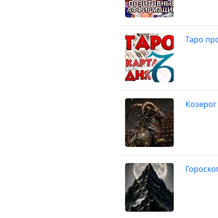
Таро про
Козерог
Гороско