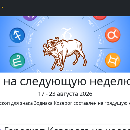
♓
♑
♈
ВОДОЛЕЙ
РЫБЫ
КОЗЕРОГ
♐
ОВЕН
♉
СТРЕЛЕЦ
ТЕЛЕЦ
СКОРПИОН
♏
БЛИЗНЕЦЫ
♊
ВЕСЫ
♎
РАК
♋
п на следующую неделю
ДЕВА
ЛЕВ
♍
♌
17 - 23 августа 2026
коп для знака Зодиака Козерог составлен на грядущую 