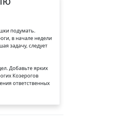
лю
ешки подумать.
роги, в начале недели
ая задачу, следует
ел. Добавьте ярких
ногих Козерогов
едения ответственных