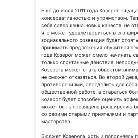
Ещё до июля 2011 года Козерог ощуща
консервативностью и упрямством. Теп
себя совершенно новых качеств, не о
что может удовлетвориться в его шир
зодиакального созвездия будет стоять
принимать предложения обучиться чему
года Козерог может смело начинать с
только спонтанные действия, непроду
Козерога может стать объектом внима
не сможет отказаться. Во второй дек
противоречиями, определить для себя
общественной работе, а стараться бо
Козерог будет способен оценить эффе
может быть посвящена расширению биз
со своими старыми приятелями и пар
мастерства.
Бюджет Козерога, хоть и пополняясь 