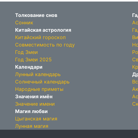
Толкование снов
Га
Сонник
Ас
Китайская астрология
Га
Китайский гороскоп
Ви
Совместимость по году
Но
Год Змеи
Ро
Год Змеи 2025
Св
Календари
Кр
Лунный календарь
Др
Солнечный календарь
Вс
Народные приметы
Ак
Значения имён
Ас
Значение имени
Ск
Магия любви
Цыганская магия
Лунная магия