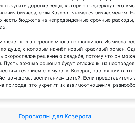
ен покупать дорогие вещи, которые подчеркнут его выс
ления бизнеса, если Козерог является бизнесменом. Н
ую часть бюджета на непредвиденные срочные расходы
ох.
влечёт к его персоне много поклонников. Из числа вс
 по душе, с которым начнёт новый красивый роман. Од
ь скороспелое решение о свадьбе, потому что он мож
 Пусть важные решения будут отложены на неопределё
ским течением его чувств. Козерог, состоящий в отно
йством дома, воспитанием детей. Если представитель 
на природе, это укрепит их взаимоотношения, разнооб
Гороскопы для Козерога