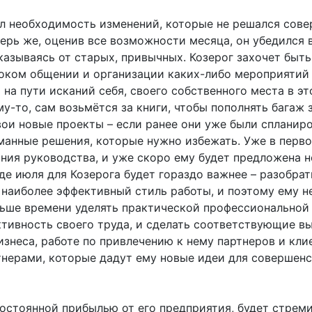
л необходимость изменений, которые не решался сове
ерь же, оценив все возможности месяца, он убедился
тказываясь от старых, привычных. Козерог захочет бы
оком общении и организации каких-либо мероприятий 
 на пути исканий себя, своего собственного места в э
-то, сам возьмётся за книги, чтобы пополнять багаж з
вои новые проекты – если ранее они уже были спланир
манные решения, которые нужно избежать. Уже в перво
ния руководства, и уже скоро ему будет предложена н
аде июля для Козерога будет гораздо важнее – разобра
 наиболее эффективный стиль работы, и поэтому ему не
льше времени уделять практической профессиональной 
ктивность своего труда, и сделать соответствующие в
неса, работе по привлечению к нему партнеров и кли
тнерами, которые дадут ему новые идеи для совершен
постоянной прибылью от его предприятия, будет стреми