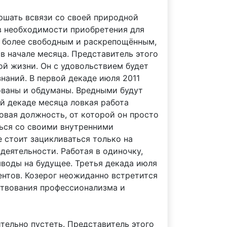
ршать всвязи со своей природной
 в необходимости приобретения для
ть более свободным и раскрепощённым,
в начале месяца. Представитель этого
той жизни. Он с удовольствием будет
наний. В первой декаде июля 2011
ованы и обдуманы. Вредными будут
й декаде месяца ловкая работа
овая должность, от которой он просто
ться со своими внутренними
 стоит зацикливаться только на
деятельности. Работая в одиночку,
ыводы на будущее. Третья декада июля
ентов. Козерог неожиданно встретится
ствования профессионализма и
тельно пустеть. Представитель этого