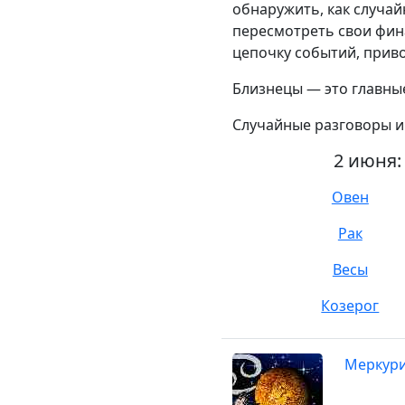
обнаружить, как случай
пересмотреть свои фина
цепочку событий, прив
Близнецы — это главные
Случайные разговоры и
2 июня:
Овен
Рак
Весы
Козерог
Меркурий