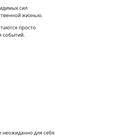
видимых сил
ственной жизнью.
стаются просто
я событий.
е неожиданно для себя