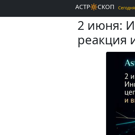
АСТР🔆СКОП
Сегодня
2 июня: 
реакция 