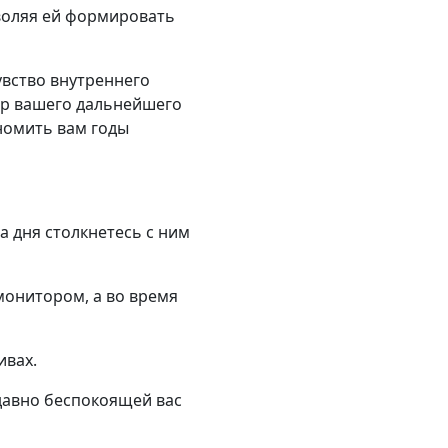
зволяя ей формировать
увство внутреннего
ор вашего дальнейшего
ономить вам годы
а дня столкнетесь с ним
монитором, а во время
ивах.
давно беспокоящей вас