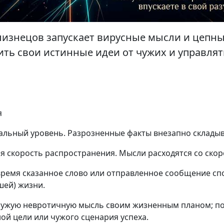
Близнецов запускает вирусные мысли и цепны
чить свои истинные идеи от чужих и управля
я
альный уровень. Разрозненные факты внезапно складыв
я скорость распространения. Мысли расходятся со ско
время сказанное слово или отправленное сообщение с
шей) жизни.
 чужую невротичную мысль своим жизненным планом; по
ой цели или чужого сценария успеха.