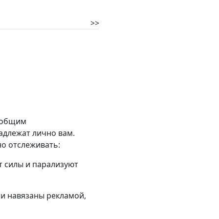
>>
с общим
адлежат лично вам.
но отслеживать:
т силы и парализуют
ли навязаны рекламой,