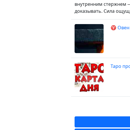
внутренним стержнем —
доказывать. Сила ощуща
♈ Овен 
Таро про