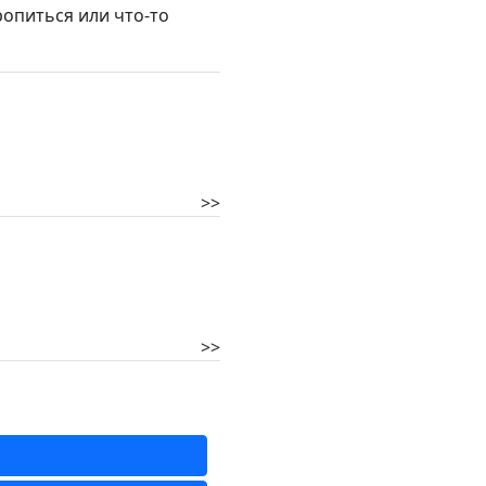
опиться или что‑то
>>
>>