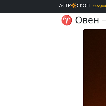
АСТР🔆СКОП
Сегодня
♈️ Овен 