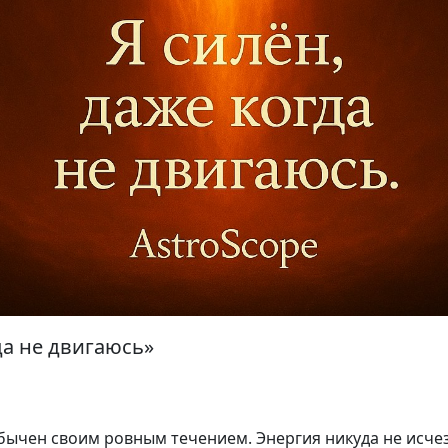
да не двигаюсь»
бычен своим ровным течением. Энергия никуда не исчез