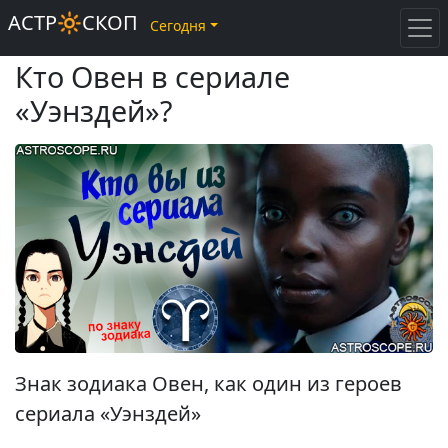
АСТР🔆СКОП
Сегодня
Кто Овен в сериале
«Уэнздей»?
Знак зодиака Овен, как один из героев
сериала «Уэнздей»