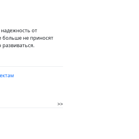
 надежность от
е больше не приносят
о развиваться.
пектам
>>