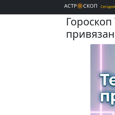
АСТР🔆СКОП
Сегодня
Гороскоп 
привязан