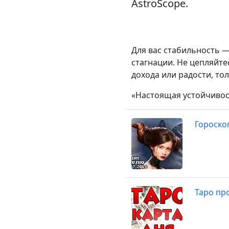
AstroScope.
Для вас стабильность —
стагнации. Не цепляйт
дохода или радости, то
«Настоящая устойчивос
Гороско
Таро про