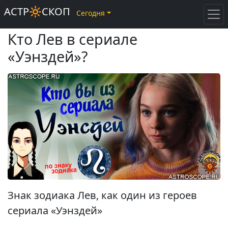
АСТР🔆СКОП
Сегодня
Кто Лев в сериале
«Уэнздей»?
Знак зодиака Лев, как один из героев
сериала «Уэнздей»