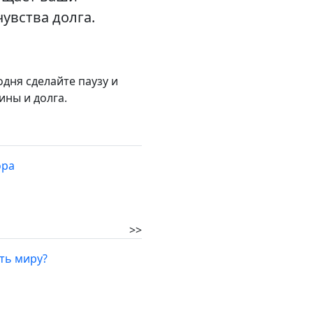
увства долга.
дня сделайте паузу и
ины и долга.
ора
>>
ать миру?