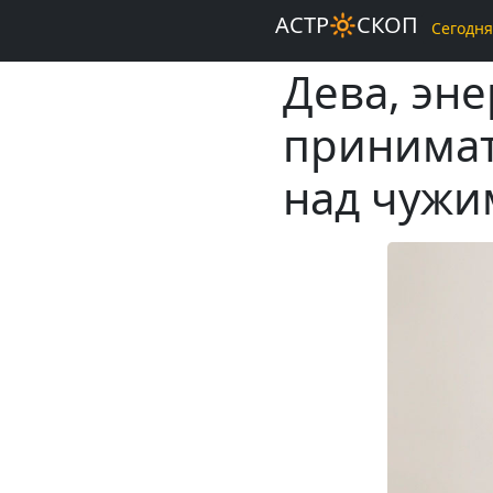
АСТР🔆СКОП
Сегодня
Дева, эне
принимат
над чужи