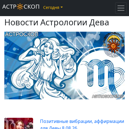
АСТР🔆СКОП
Сегодня
Новости Астрологии Дева
Позитивные вибрации, аффирмации
для Девы 8.08.26