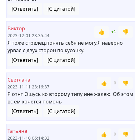
[Ответить]
[С цитатой]
Виктор
👍
👎
+1
2023-12-01 23:35:44
Я тоже стрелец,понять себя не могу.Я наверно
урвал с двух сторон по кусочку.
[Ответить]
[С цитатой]
Светлана
👍
👎
0
2023-11-11 23:16:37
Я отнт Ошусь ко второму типу ине жалею. Об этом
вс ем хочется помочь
[Ответить]
[С цитатой]
Татьяна
👍
👎
0
2023-11-10 06:14:32