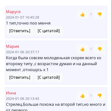
Маруся
👍
👎
0
2024-01-07 16:45:28
1 тип,точно поо менчя
[Ответить]
[С цитатой]
Мария
👍
👎
0
2024-01-06 20:37:17
Когда была совсем молоденькая скорее всего ко
второму типу ,с возрастом думаю и на данный
момент ,отношусь к 1
[Ответить]
[С цитатой]
Инна
👍
👎
0
2024-01-06 20:13:43
Стрелец.Больше похожа на второй тип,но много и
от первого.