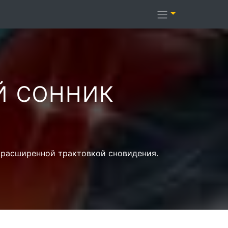
й cонник
с расширенной трактовкой сновидения.