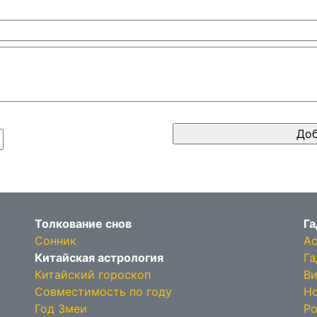
Толкование снов
Га
Сонник
Ас
Китайская астрология
Га
Китайский гороскоп
Ви
Совместимость по году
Но
Год Змеи
Ро