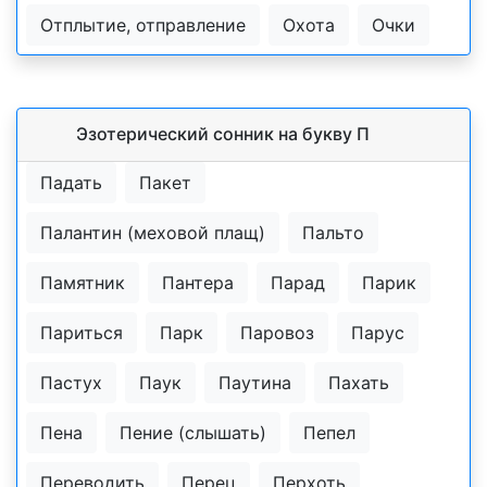
Отплытие, отправление
Охота
Очки
Эзотерический cонник на букву П
Падать
Пакет
Палантин (меховой плащ)
Пальто
Памятник
Пантера
Парад
Парик
Париться
Парк
Паровоз
Парус
Пастух
Паук
Паутина
Пахать
Пена
Пение (слышать)
Пепел
Переводить
Перец
Перхоть