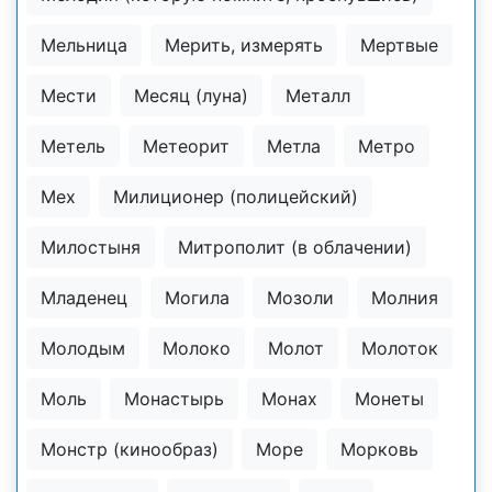
Мельница
Мерить, измерять
Мертвые
Мести
Месяц (луна)
Металл
Метель
Метеорит
Метла
Метро
Мех
Милиционер (полицейский)
Милостыня
Митрополит (в облачении)
Младенец
Могила
Мозоли
Молния
Молодым
Молоко
Молот
Молоток
Моль
Монастырь
Монах
Монеты
Монстр (кинообраз)
Море
Морковь