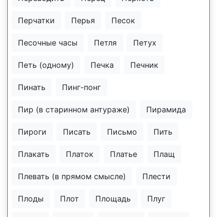
Перчатки
Перья
Песок
Песочные часы
Петля
Петух
Петь (одному)
Печка
Печник
Пинать
Пинг-понг
Пир (в старинном антураже)
Пирамида
Пироги
Писать
Письмо
Пить
Плакать
Платок
Платье
Плащ
Плевать (в прямом смысле)
Плести
Плоды
Плот
Площадь
Плуг