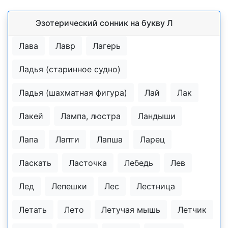
Эзотерический cонник на букву Л
Лава
Лавр
Лагерь
Ладья (старинное судно)
Ладья (шахматная фигура)
Лай
Лак
Лакей
Лампа, люстра
Ландыши
Лапа
Лапти
Лапша
Ларец
Ласкать
Ласточка
Лебедь
Лев
Лед
Лепешки
Лес
Лестница
Летать
Лето
Летучая мышь
Летчик