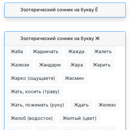
Эзотерический cонник на букву Ё
Эзотерический cонник на букву Ж
Жаба
Жадничать
Жажда
Жалеть
Жалюзи
Жандарм
Жара
Жарить
Жарко (ощущаете)
Жасмин
Жать, косить (траву)
Жать, пожимать (руку)
Ждать
Железо
Желоб (водосток)
Желтый (цвет)