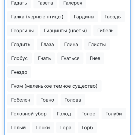
Гадать
Газета
Галерея
Галка (черные птицы)
Гардины
Гвоздь
Георгины
Гиацинты (цветы)
Гибель
Гладить
Глаза
Глина
Глисты
Глобус
Гнать
Гнаться
Гнев
Гнездо
Гном (маленькое темное существо)
Гобелен
Говно
Голова
Головной убор
Голод
Голос
Голуби
Голый
Гонки
Гора
Горб