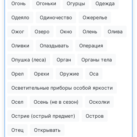
Огонь
Огоньки
Огурцы
Одежда
Одеяло
Одиночество
Ожерелье
Ожог
Озеро
Окно
Олень
Олива
Оливки
Опаздывать
Операция
Опушка (леса)
Орган
Органы тела
Орел
Орехи
Оружие
Оса
Осветительные приборы особой яркости
Осел
Осень (не в сезон)
Осколки
Острие (острый предмет)
Остров
Отец
Открывать