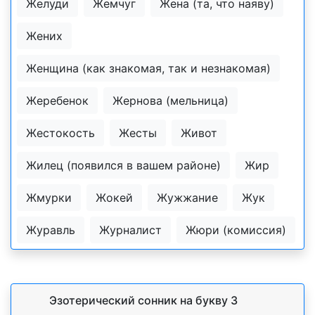
Желуди
Жемчуг
Жена (та, что наяву)
Жених
Женщина (как знакомая, так и незнакомая)
Жеребенок
Жернова (мельница)
Жестокость
Жесты
Живот
Жилец (появился в вашем районе)
Жир
Жмурки
Жокей
Жужжание
Жук
Журавль
Журналист
Жюри (комиссия)
Эзотерический cонник на букву З