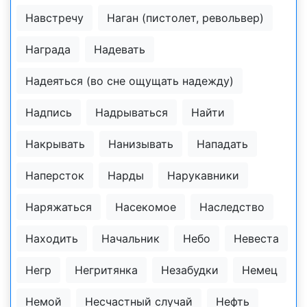
Навстречу
Наган (пистолет, револьвер)
Награда
Надевать
Надеяться (во сне ощущать надежду)
Надпись
Надрываться
Найти
Накрывать
Нанизывать
Нападать
Наперсток
Нарды
Нарукавники
Наряжаться
Насекомое
Наследство
Находить
Начальник
Небо
Невеста
Негр
Негритянка
Незабудки
Немец
Немой
Несчастный случай
Нефть