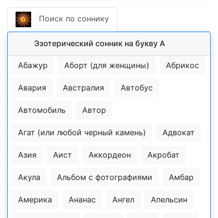
Поиск по соннику
Эзотерический cонник на букву А
Абажур
Аборт (для женщины)
Абрикос
Авария
Австралия
Автобус
Автомобиль
Автор
Агат (или любой черный камень)
Адвокат
Азия
Аист
Аккордеон
Акробат
Акула
Альбом с фотографиями
Амбар
Америка
Ананас
Ангел
Апельсин