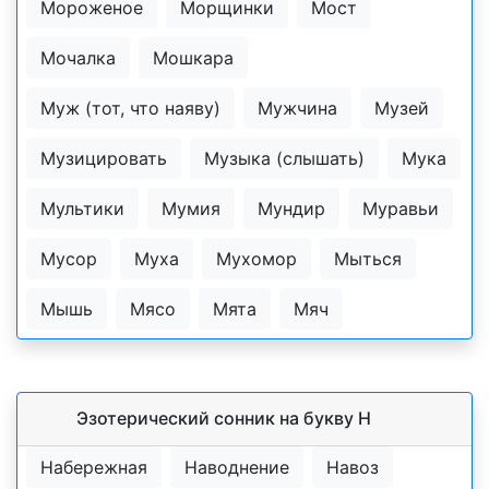
Мороженое
Морщинки
Мост
Мочалка
Мошкара
Муж (тот, что наяву)
Мужчина
Музей
Музицировать
Музыка (слышать)
Мука
Мультики
Мумия
Мундир
Муравьи
Мусор
Муха
Мухомор
Мыться
Мышь
Мясо
Мята
Мяч
Эзотерический cонник на букву Н
Набережная
Наводнение
Навоз