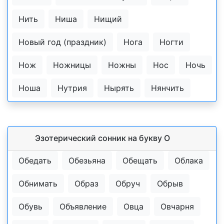
Нить
Ниша
Нищий
Новый год (праздник)
Нога
Ногти
Нож
Ножницы
Ножны
Нос
Ночь
Ноша
Нутрия
Нырять
Нянчить
Эзотерический cонник на букву О
Обедать
Обезьяна
Обещать
Облака
Обнимать
Образ
Обруч
Обрыв
Обувь
Объявление
Овца
Овчарня