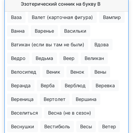
Эзотерический cонник на букву В
Ваза
Валет (карточная фигура)
Вампир
Ванна
Варенье
Васильки
Ватикан (если вы там не были)
Вдова
Ведро
Ведьма
Веер
Великан
Велосипед
Веник
Венок
Вены
Веранда
Верба
Верблюд
Веревка
Вереница
Вертолет
Вершина
Веселиться
Весна (не в сезон)
Веснушки
Вестибюль
Весы
Ветер