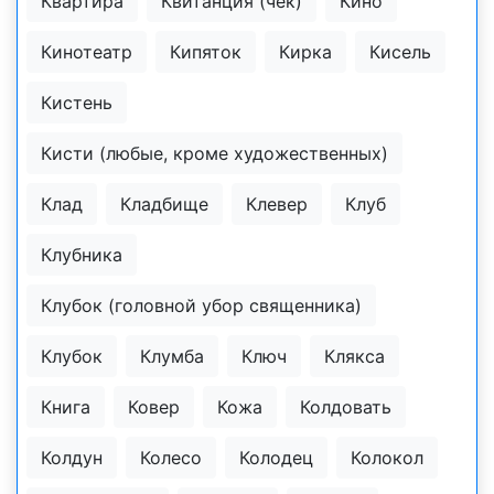
Квартира
Квитанция (чек)
Кино
Кинотеатр
Кипяток
Кирка
Кисель
Кистень
Кисти (любые, кроме художественных)
Клад
Кладбище
Клевер
Клуб
Клубника
Клубок (головной убор священника)
Клубок
Клумба
Ключ
Клякса
Книга
Ковер
Кожа
Колдовать
Колдун
Колесо
Колодец
Колокол