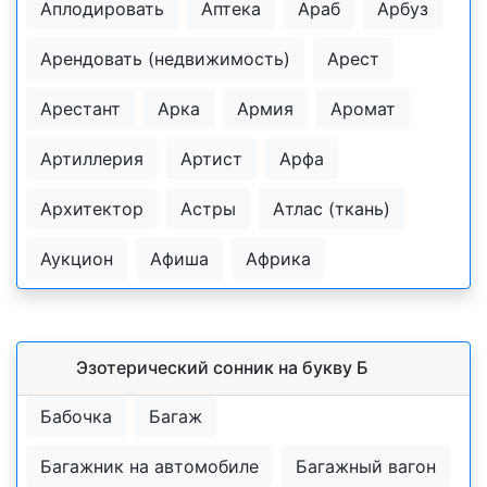
Аплодировать
Аптека
Араб
Арбуз
Арендовать (недвижимость)
Арест
Арестант
Арка
Армия
Аромат
Артиллерия
Артист
Арфа
Архитектор
Астры
Атлас (ткань)
Аукцион
Афиша
Африка
Эзотерический cонник на букву Б
Бабочка
Багаж
Багажник на автомобиле
Багажный вагон