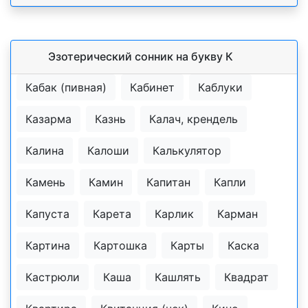
Эзотерический cонник на букву К
Кабак (пивная)
Кабинет
Каблуки
Казарма
Казнь
Калач, крендель
Калина
Калоши
Калькулятор
Камень
Камин
Капитан
Капли
Капуста
Карета
Карлик
Карман
Картина
Картошка
Карты
Каска
Кастрюли
Каша
Кашлять
Квадрат