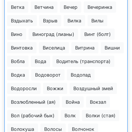
Ветка
Ветчина
Вечер
Вечеринка
Вздыхать
Взрыв
Вилка
Вилы
Вино
Виноград (лианы)
Винт (болт)
Винтовка
Виселица
Витрина
Вишни
Вобла
Вода
Водитель (транспорта)
Водка
Водоворот
Водопад
Водоросли
Вожжи
Воздушный змей
Возлюбленный (ая)
Война
Вокзал
Вол (рабочий бык)
Волк
Волки (стая)
Волокуша
Волосы
Волчонок