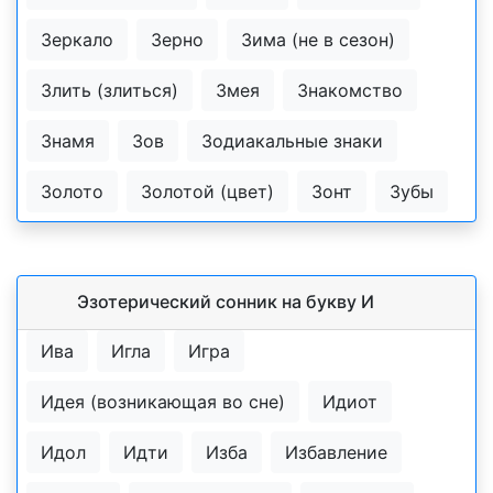
Зеркало
Зерно
Зима (не в сезон)
Злить (злиться)
Змея
Знакомство
Знамя
Зов
Зодиакальные знаки
Золото
Золотой (цвет)
Зонт
Зубы
Эзотерический cонник на букву И
Ива
Игла
Игра
Идея (возникающая во сне)
Идиот
Идол
Идти
Изба
Избавление