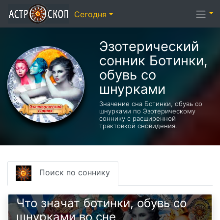
Сегодня
Эзотерический
cонник Ботинки,
обувь со
шнурками
Значение сна Ботинки, обувь со
шнурками по Эзотерическому
соннику с расширенной
трактовкой сновидения.
Поиск по соннику
Что значат ботинки, обувь со
шнурками во сне