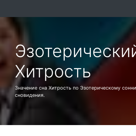
Эзотерически
Хитрость
Значение сна Хитрость по Эзотерическому сонн
сновидения.