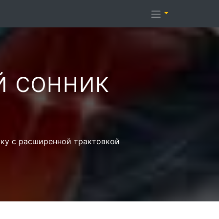
й cонник
ику с расширенной трактовкой