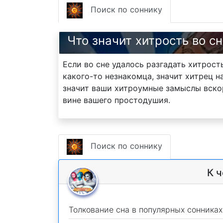
Поиск по соннику
Что значит хитрость во с
Если во сне удалось разгадать хитрост
какого-то незнакомца, значит хитрец н
значит ваши хитроумные замыслы вскор
вине вашего простодушия.
Поиск по соннику
К 
Толкование сна в популярных сонниках