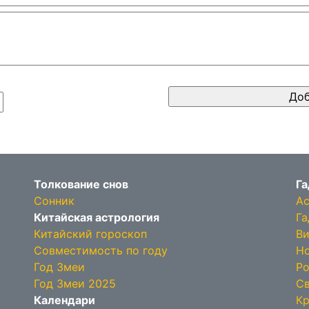
Толкование снов
Га
Сонник
Ас
Китайская астрология
Га
Китайский гороскоп
Ви
Совместимость по году
Но
Год Змеи
Ро
Год Змеи 2025
Св
Календари
Кр