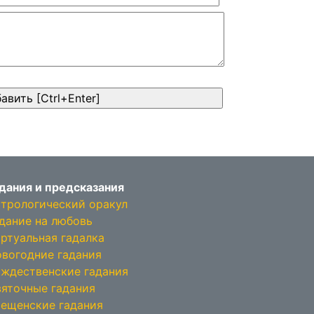
дания и предсказания
трологический оракул
дание на любовь
ртуальная гадалка
вогодние гадания
ждественские гадания
яточные гадания
ещенские гадания