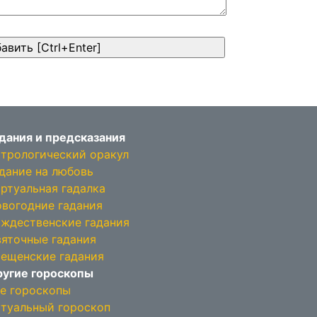
дания и предсказания
трологический оракул
дание на любовь
ртуальная гадалка
вогодние гадания
ждественские гадания
яточные гадания
ещенские гадания
угие гороскопы
е гороскопы
туальный гороскоп