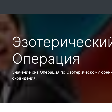
Эзотерически
Операция
Значение сна Операция по Эзотерическому сонн
сновидения.