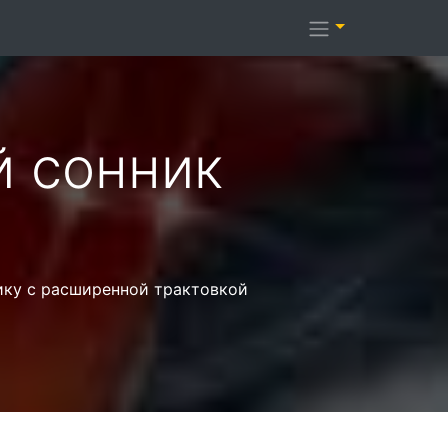
й cонник
ику с расширенной трактовкой