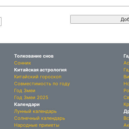
Толкование снов
Га
Сонник
Ас
Китайская астрология
Га
Китайский гороскоп
Ви
Совместимость по году
Но
Год Змеи
Ро
Год Змеи 2025
Св
Календари
Кр
Лунный календарь
Др
Солнечный календарь
Вс
Народные приметы
Ак