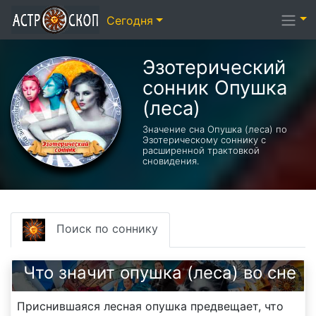
Сегодня
Эзотерический
cонник Опушка
(леса)
Значение сна Опушка (леса) по
Эзотерическому соннику с
расширенной трактовкой
сновидения.
Поиск по соннику
Что значит опушка (леса) во сне
Приснившаяся лесная опушка предвещает, что