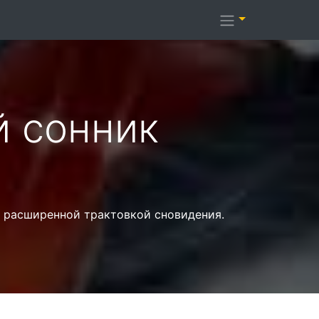
й cонник
с расширенной трактовкой сновидения.