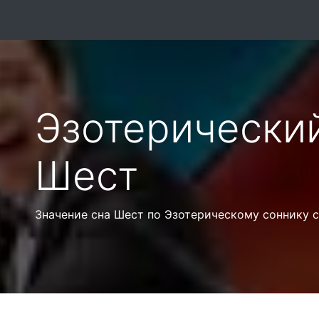
Эзотерически
Шест
Значение сна Шест по Эзотерическому соннику 