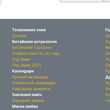
Толкование снов
Га
Сонник
Ас
Китайская астрология
Га
Китайский гороскоп
Ви
Совместимость по году
Но
Год Змеи
Ро
Год Змеи 2025
Св
Календари
Кр
Лунный календарь
Др
Солнечный календарь
Вс
Народные приметы
Ак
Значения имён
Ас
Значение имени
Ск
Магия любви