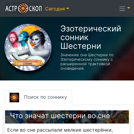
Сегодня
Эзотерический
cонник
Шестерни
Значение сна Шестерни по
Эзотерическому соннику с
расширенной трактовкой
сновидения.
Поиск по соннику
Что значат шестерни во сне
Если во сне рассыпали мелкие шестерёнки,