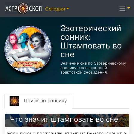
Сегодня
Эзотерический
cонник:
Штамповать во
сне
Значение сна по Эзотерическому
соннику с расширенной
трактовкой сновидения.
Поиск по соннику
Что значит штамповать во сне
Если во сне поставили штамп на бумаге, значит в