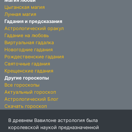
Магия любви
Цыганская магия
Лунная магия
Гадания и предсказания
Астрологический оракул
Гадание на любовь
Виртуальная гадалка
Новогодние гадания
Рождественские гадания
Святочные гадания
Крещенские гадания
Другие гороскопы
Все гороскопы
Актуальный гороскоп
Астрологический Блог
Скачать гороскоп
В древнем Вавилоне астрология была
королевской наукой предназначенной