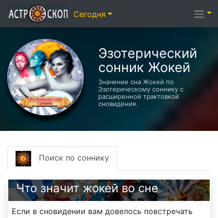
Сегодня
Эзотерический
cонник Жокей
Значение сна Жокей по
Эзотерическому соннику с
расширенной трактовкой
сновидения.
Поиск по соннику
Что значит жокей во сне
Если в сновидении вам довелось повстречать