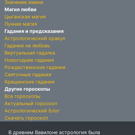
Значение имени
Магия любви
Цыганская магия
Лунная магия
Гадания и предсказания
Астрологический оракул
Гадание на любовь
Виртуальная гадалка
Новогодние гадания
Рождественские гадания
Святочные гадания
Крещенские гадания
Другие гороскопы
Все гороскопы
Актуальный гороскоп
Астрологический Блог
Скачать гороскоп
В древнем Вавилоне астрология была