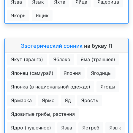
Язва
Язык
Яхта
Яйца
Ящерица
Якорь
Ящик
Эзотерический сонник
на букву Я
Якут (яранга)
Яблоко
Яма (траншея)
Японец (самурай)
Япония
Ягодицы
Японка (в национальной одежде)
Ягоды
Ярмарка
Ярмо
Яд
Ярость
Ядовитые грибы, растения
Ядро (пушечное)
Язва
Ястреб
Язык