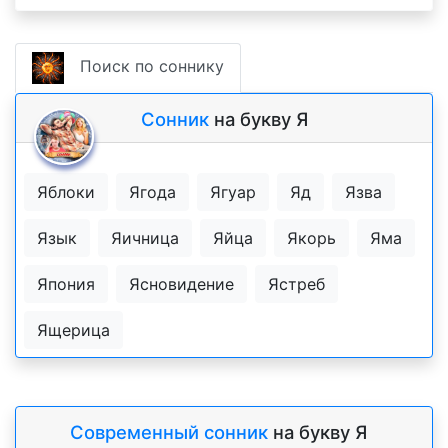
Поиск по соннику
Сонник
на букву Я
Яблоки
Ягода
Ягуар
Яд
Язва
Язык
Яичница
Яйца
Якорь
Яма
Япония
Ясновидение
Ястреб
Ящерица
Современный сонник
на букву Я