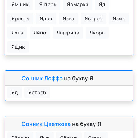
Ямщик
Янтарь
Ярмарка
Яд
Ярость
Ядро
Язва
Ястреб
Язык
Яхта
Яйцо
Ящерица
Якорь
Ящик
Сонник Лоффа
на букву Я
Яд
Ястреб
Сонник Цветкова
на букву Я
Яблоки
Яма
Яблоня
Ягоды