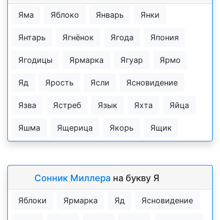
Яма
Яблоко
Январь
Янки
Янтарь
Ягнёнок
Ягода
Япония
Ягодицы
Ярмарка
Ягуар
Ярмо
Яд
Ярость
Ясли
Ясновидение
Язва
Ястреб
Язык
Яхта
Яйца
Яшма
Ящерица
Якорь
Ящик
Сонник Миллера
на букву Я
Яблоки
Ярмарка
Яд
Ясновидение