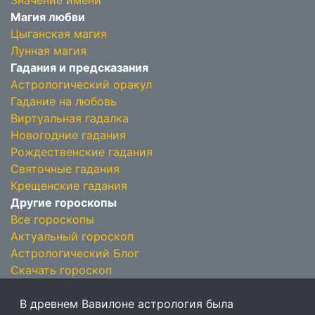
Значение имени
Магия любви
Цыганская магия
Лунная магия
Гадания и предсказания
Астрологический оракул
Гадание на любовь
Виртуальная гадалка
Новогодние гадания
Рождественские гадания
Святочные гадания
Крещенские гадания
Другие гороскопы
Все гороскопы
Актуальный гороскоп
Астрологический Блог
Скачать гороскоп
В древнем Вавилоне астрология была