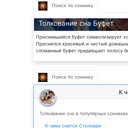
Поиск по соннику
Толкование сна Буфет
Приснившийся буфет символизирует хоз
Приснился красивый и чистый домашни
сломанный буфет предвещает полосу б
Поиск по соннику
К 
Толкование сна в популярных сонниках
К чему снится Столовая