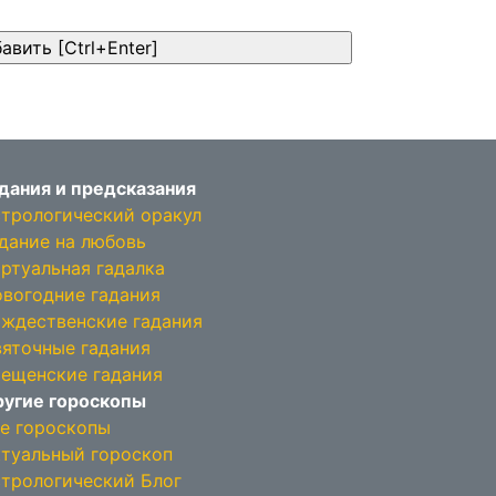
дания и предсказания
трологический оракул
дание на любовь
ртуальная гадалка
вогодние гадания
ждественские гадания
яточные гадания
ещенские гадания
угие гороскопы
е гороскопы
туальный гороскоп
трологический Блог