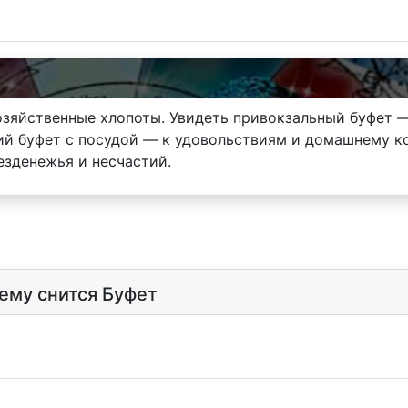
яйственные хлопоты. Увидеть привокзальный буфет — 
й буфет с посудой — к удовольствиям и домашнему ко
езденежья и несчастий.
чему снится Буфет