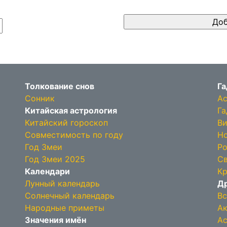
Толкование снов
Га
Сонник
Ас
Китайская астрология
Га
Китайский гороскоп
Ви
Совместимость по году
Но
Год Змеи
Ро
Год Змеи 2025
Св
Календари
Кр
Лунный календарь
Др
Солнечный календарь
Вс
Народные приметы
Ак
Значения имён
Ас